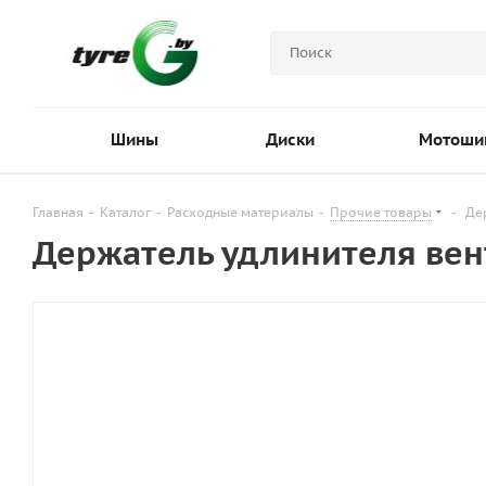
Шины
Диски
Мотоши
Главная
-
Каталог
-
Расходные материалы
-
Прочие товары
-
Де
Держатель удлинителя вен