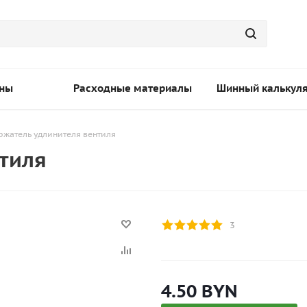
ны
Расходные материалы
Шинный калькул
ржатель удлинителя вентиля
тиля
3
4.50
BYN