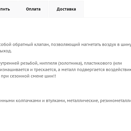
упить
Оплата
Доставка
 собой обратный клапан, позволяющий нагнетать воздух в шину
ыход.
утренней резьбой, ниппеля (золотника), пластикового (или
изнашивается и трескается, а металл подвергается воздействи
при сезонной смене шин!!
анными колпачками и втулками, металлические, резинометалл