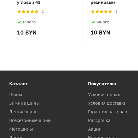
угловой 45
резиновый
1
1
Много
Много
10
BYN
10
BYN
Каталог
Покупателю
Шины
Условия оплаты
Зимние шины
Условия доставки
Летние шины
Гарантия на товар
Всесезонные шины
Рассрочка
Мотошины
Акции
Диски
Вопрос-ответ