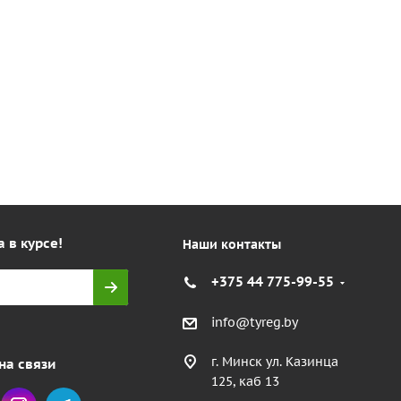
а в курсе!
Наши контакты
+375 44 775-99-55
info@tyreg.by
г. Минск ул. Казинца
на связи
125, каб 13