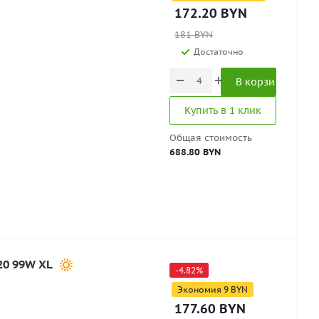
172.20
BYN
181
BYN
Достаточно
В корзину
Купить в 1 клик
Общая стоимость
688.80 BYN
20 99W XL
-
4.82
%
Экономия
9
BYN
177.60
BYN