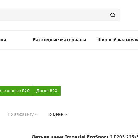
ны
Расходные материалы
Шинный калькул
есезонные R20
Диски R20
По алфавиту
По цене
Летняя шина Imperial EcoSport 2 F205 225/