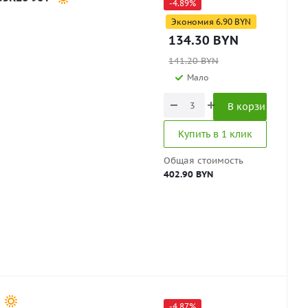
-
4.89
%
Экономия
6.90
BYN
134.30
BYN
141.20
BYN
Мало
В корзину
Купить в 1 клик
Общая стоимость
402.90 BYN
-
4.87
%