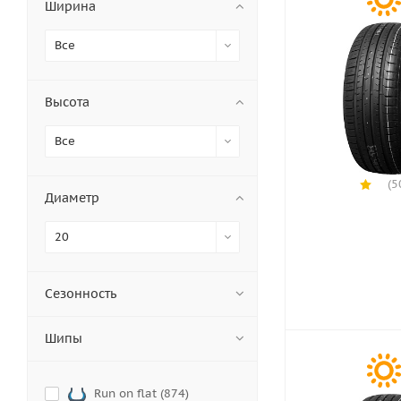
Ширина
Все
Высота
Все
(5
Диаметр
20
Сезонность
Шипы
Run on flat (
874
)