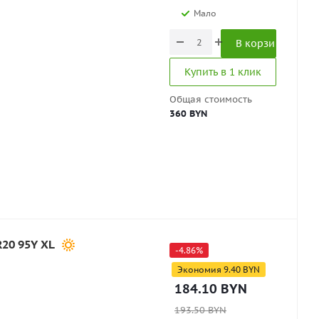
Мало
В корзину
Купить в 1 клик
Общая стоимость
360 BYN
R20 95Y XL
-
4.86
%
Экономия
9.40
BYN
184.10
BYN
193.50
BYN