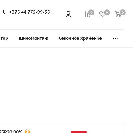
+375 44 775-99-55
0
0
0
ятор
Шиномонтаж
Сезонное хранение
35R20 90Y