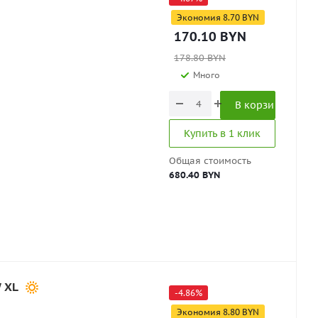
Экономия
8.70
BYN
170.10
BYN
178.80
BYN
Много
В корзину
Купить в 1 клик
Общая стоимость
680.40 BYN
 XL
-
4.86
%
Экономия
8.80
BYN