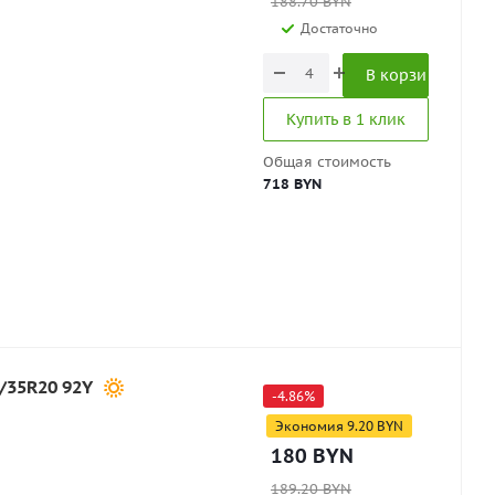
188.70
BYN
Достаточно
В корзину
Купить в 1 клик
Общая стоимость
718 BYN
/35R20 92Y
-
4.86
%
Экономия
9.20
BYN
180
BYN
189.20
BYN