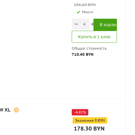
186.60
BYN
Много
В корзину
Купить в 1 клик
Общая стоимость
710.40 BYN
9W XL
-
4.81
%
Экономия
9
BYN
178.30
BYN