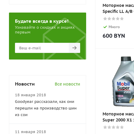
Моторное мас
Specific LL A/B
Будьте всегда в курсе!
Много
Узнавайте о скидках и акциях
первым
600
BYN
Новости
Все новости
18 января 2018
Goodyear рассказали, как они
перешли на производство шин
Моторное мас
из сои
Super 2000 X1
11 января 2018