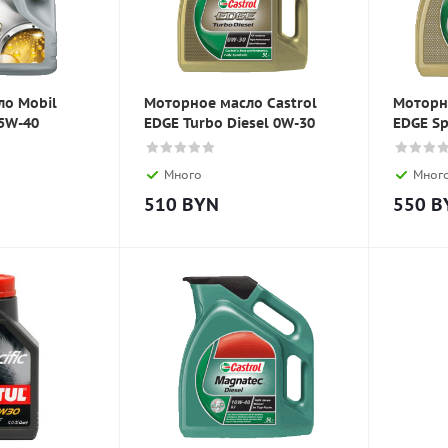
ло Mobil
Моторное масло Castrol
Моторн
 5W-40
EDGE Turbo Diesel 0W-30
EDGE Sp
Много
Мног
510
BYN
550
B