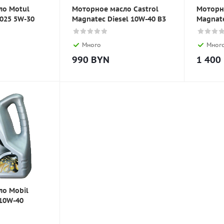
ло Motul
Моторное масло Castrol
Моторн
 025 5W-30
Magnatec Diesel 10W-40 B3
Magnat
Много
Мног
990
BYN
1 400
ло Mobil
 10W-40