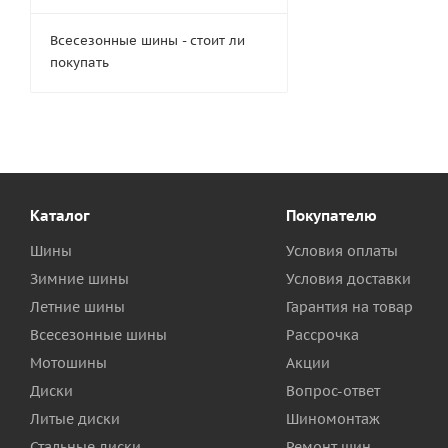
Всесезонные шины - стоит ли
покупать
Каталог
Покупателю
Шины
Условия оплаты
Зимние шины
Условия доставки
Летние шины
Гарантия на товар
Всесезонные шины
Рассрочка
Мотошины
Акции
Диски
Вопрос-ответ
Литые диски
Шиномонтаж
Стальные диски
Ремонт шин