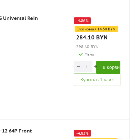
S Universal Rein
-
4.86
%
Экономия
14.50
BYN
284.10
BYN
298.60
BYN
Мало
В корзину
Купить в 1 клик
-12 64P Front
-
4.83
%