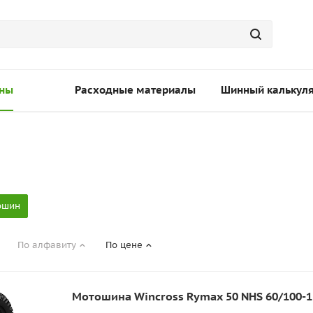
ны
Расходные материалы
Шинный калькул
ошин
По алфавиту
По цене
Мотошина Wincross Rymax 50 NHS 60/100-12