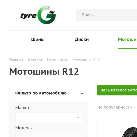
Шины
Диски
Мотоши
Главная
-
Каталог
-
Мотошины
-
Мотошины R12
Мотошины R12
Весь каталог мот
Фильтр по автомобилю
По популярности
Марка
—
Модель