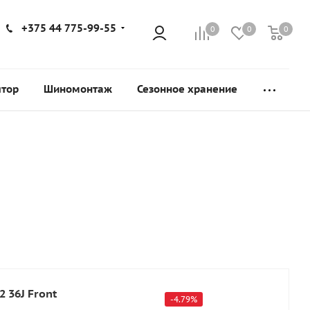
+375 44 775-99-55
0
0
0
ятор
Шиномонтаж
Сезонное хранение
 36J Front
-
4.79
%