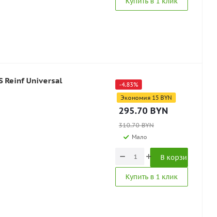
Купить в 1 клик
 Reinf Universal
-
4.83
%
Экономия
15
BYN
295.70
BYN
310.70
BYN
Мало
В корзину
Купить в 1 клик