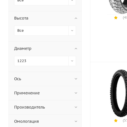
Все
(4
Высота
Все
Диаметр
1223
Ось
Применение
Производитель
(5
Омологация