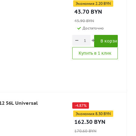
Экономия
2.20
BYN
43.70
BYN
45.90
BYN
Достаточно
В корзину
Купить в 1 клик
2 56L Universal
-
4.87
%
Экономия
8.30
BYN
162.30
BYN
170.60
BYN