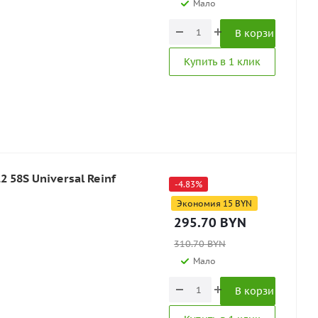
Мало
В корзину
Купить в 1 клик
2 58S Universal Reinf
-
4.83
%
Экономия
15
BYN
295.70
BYN
310.70
BYN
Мало
В корзину