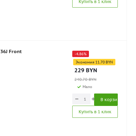
Купить в 1 клик
36J Front
-
4.86
%
Экономия
11.70
BYN
229
BYN
240.70
BYN
Мало
В корзину
Купить в 1 клик