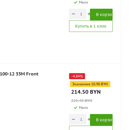
Мало
В корзину
Купить в 1 клик
100-12 33M Front
-
4.84
%
Экономия
10.90
BYN
214.50
BYN
225.40
BYN
Мало
В корзину