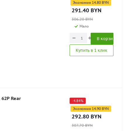
Экономия
14.80
BYN
291.40
BYN
306.20
BYN
Мало
В корзину
Купить в 1 клик
 62P Rear
-
4.84
%
Экономия
14.90
BYN
292.80
BYN
307.70
BYN