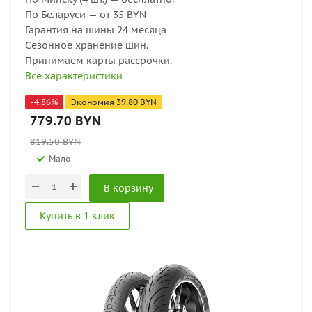
По Беларуси — от 35 BYN
Гарантия на шины 24 месяца
Сезонное хранение шин.
Принимаем карты рассрочки.
Все характеристики
-
4.86
%
Экономия
39.80
BYN
779.70
BYN
819.50
BYN
Мало
В корзину
Купить в 1 клик