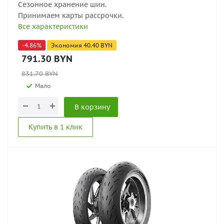
Сезонное хранение шин.
Принимаем карты рассрочки.
Все характеристики
-
4.86
%
Экономия
40.40
BYN
791.30
BYN
831.70
BYN
Мало
В корзину
Купить в 1 клик