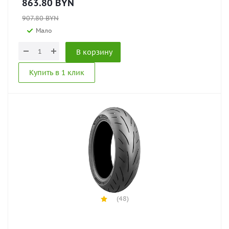
863.80
BYN
907.80
BYN
Мало
В корзину
Купить в 1 клик
(48)