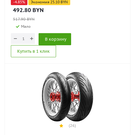
-
4.85
%
Экономия
25.10
BYN
492.80
BYN
517.90
BYN
Мало
В корзину
Купить в 1 клик
(26)