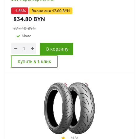
-
4.86
%
Экономия
42.60
BYN
834.80
BYN
877.40
BYN
Мало
В корзину
Купить в 1 клик
(48)