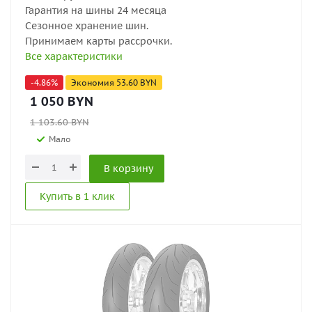
Гарантия на шины 24 месяца
Сезонное хранение шин.
Принимаем карты рассрочки.
Все характеристики
-
4.86
%
Экономия
53.60
BYN
1 050
BYN
1 103.60
BYN
Мало
В корзину
Купить в 1 клик