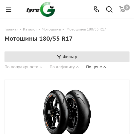
0
Главная
-
Каталог
-
Мотошины
-
Мотошины 180/55 R17
Мотошины 180/55 R17
Фильтр
По популярности
По алфавиту
По цене