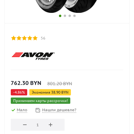
56
762.30
BYN
801.20
BYN
-
4.86
%
Экономия
38.90
BYN
Принимаем карты рассрочки!
Мало
Нашли дешевле?