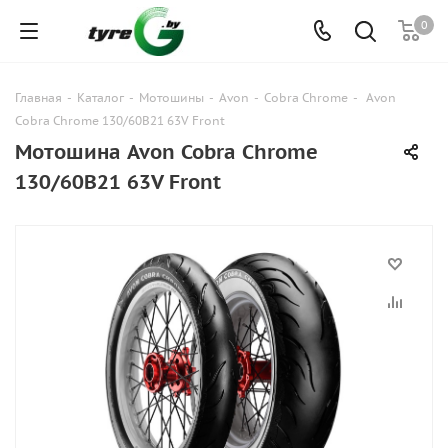
0
Главная
-
Каталог
-
Мотошины
-
Avon
-
Cobra Chrome
-
Avon
Cobra Chrome 130/60B21 63V Front
Мотошина Avon Cobra Chrome
130/60B21 63V Front