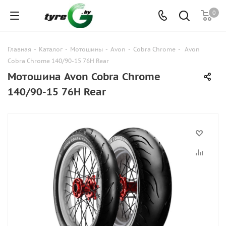
0
Главная
-
Каталог
-
Мотошины
-
Avon
-
Cobra Chrome
-
Avon
Cobra Chrome 140/90-15 76H Rear
Мотошина Avon Cobra Chrome
140/90-15 76H Rear