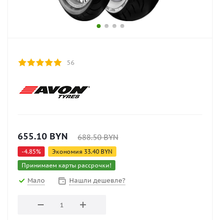
56
655.10
BYN
688.50
BYN
-
4.85
%
Экономия
33.40
BYN
Принимаем карты рассрочки!
Мало
Нашли дешевле?