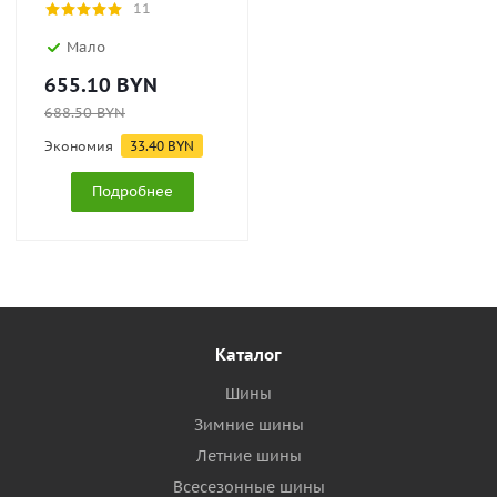
11
Мало
655.10
BYN
688.50
BYN
Экономия
33.40
BYN
Подробнее
Каталог
Шины
Зимние шины
Летние шины
Всесезонные шины