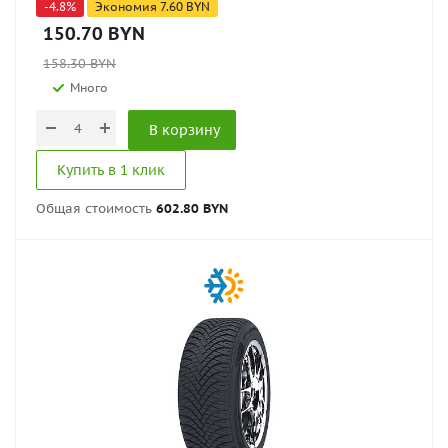
-
4.8
%
Экономия
7.60
BYN
150.70
BYN
158.30
BYN
Много
В корзину
Купить в 1 клик
Общая стоимость
602.80 BYN