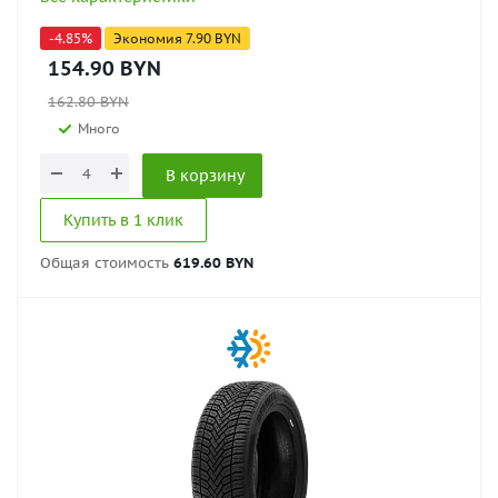
-
4.85
%
Экономия
7.90
BYN
154.90
BYN
162.80
BYN
Много
В корзину
Купить в 1 клик
Общая стоимость
619.60 BYN