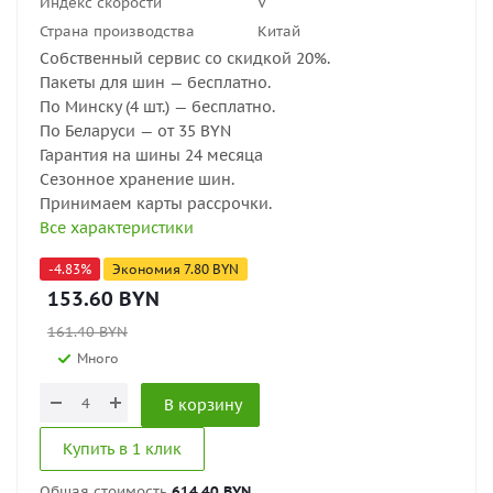
Индекс скорости
V
Страна производства
Китай
Собственный сервис со скидкой 20%.
Пакеты для шин — бесплатно.
По Минску (4 шт.) — бесплатно.
По Беларуси — от 35 BYN
Гарантия на шины 24 месяца
Сезонное хранение шин.
Принимаем карты рассрочки.
Все характеристики
-
4.83
%
Экономия
7.80
BYN
153.60
BYN
161.40
BYN
Много
В корзину
Купить в 1 клик
Общая стоимость
614.40 BYN