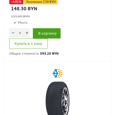
-
4.81
%
Экономия
7.50
BYN
148.30
BYN
155.80
BYN
Много
В корзину
Купить в 1 клик
Общая стоимость
593.20 BYN