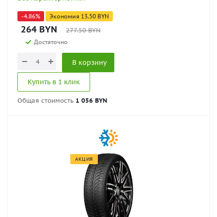
-
4.86
%
Экономия
13.50
BYN
264
BYN
277.50
BYN
Достаточно
В корзину
Купить в 1 клик
Общая стоимость
1 056 BYN
АКЦИЯ