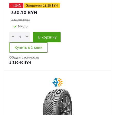
-
4.84
%
Экономия
16.80
BYN
330.10
BYN
346.90
BYN
Много
В корзину
Купить в 1 клик
Общая стоимость
1 320.40 BYN