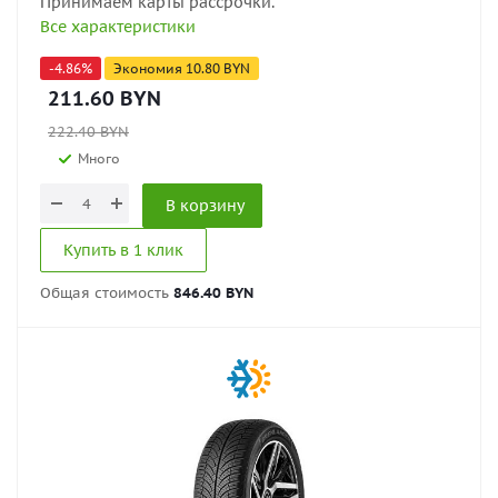
Принимаем карты рассрочки.
Все характеристики
-
4.86
%
Экономия
10.80
BYN
211.60
BYN
222.40
BYN
Много
В корзину
Купить в 1 клик
Общая стоимость
846.40 BYN