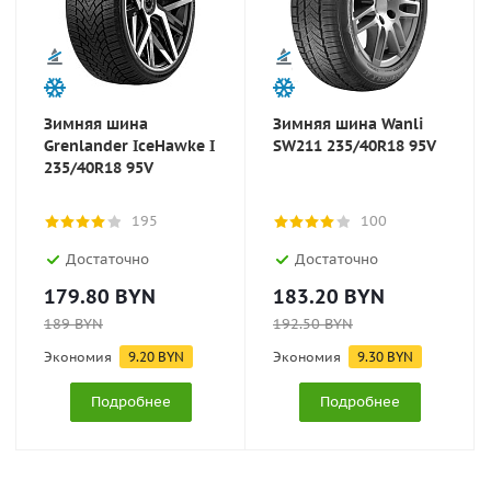
Зимняя шина
Зимняя шина Wanli
Grenlander IceHawke I
SW211 235/40R18 95V
235/40R18 95V
195
100
Достаточно
Достаточно
179.80
BYN
183.20
BYN
189
BYN
192.50
BYN
Экономия
9.20
BYN
Экономия
9.30
BYN
Подробнее
Подробнее