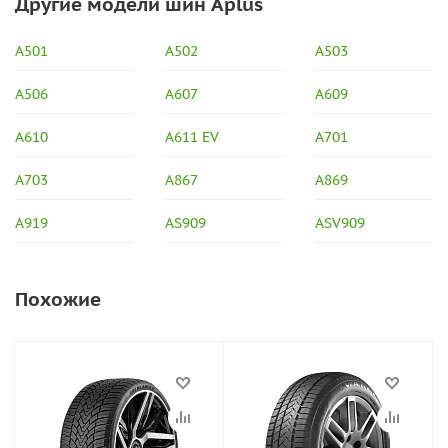
Другие модели шин Aplus
A501
A502
A503
A506
A607
A609
A610
A611 EV
A701
A703
A867
A869
A919
AS909
ASV909
Похожие