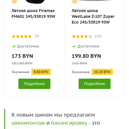
Летняя шина Firemax
Летняя шина
FM601 245/35R19 93W
WestLake Z-107 Zuper
Eco 245/35R19 93W
50
180
Достаточно
Достаточно
173
BYN
199.80
BYN
181.80
BYN
210
BYN
Экономия
8.80
BYN
Экономия
10.20
BYN
Подробнее
Подробнее
К новым шинам мы предлагаем
шиномонтаж
и
балансировку
- это