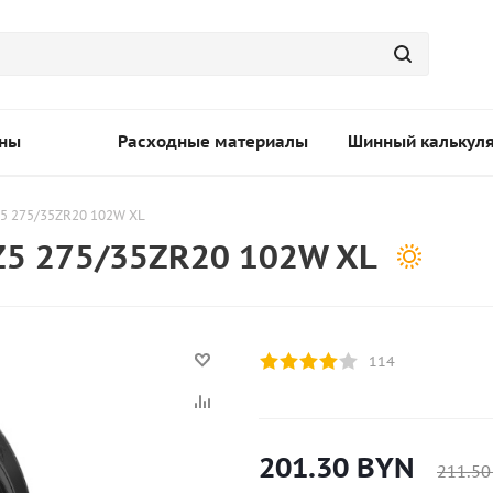
ны
Расходные материалы
Шинный калькул
Z5 275/35ZR20 102W XL
RZ5 275/35ZR20 102W XL
114
201.30
BYN
211.50