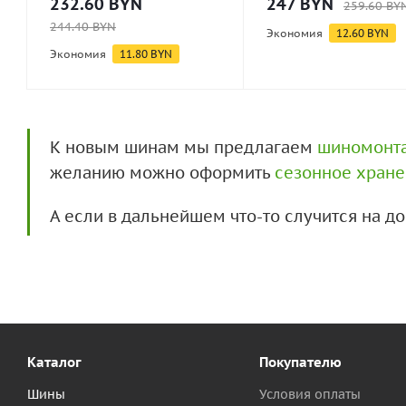
232.60
BYN
247
BYN
259.60
BY
244.40
BYN
Экономия
12.60
BYN
Экономия
11.80
BYN
К новым шинам мы предлагаем
шиномонт
желанию можно оформить
сезонное хран
А если в дальнейшем что-то случится на 
Каталог
Покупателю
Шины
Условия оплаты