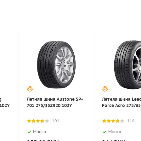
g
Летняя шина Austone SP-
Летняя шина Lea
 102Y
701 275/35ZR20 102Y
Force Acro 275/3
101
116
Много
Много