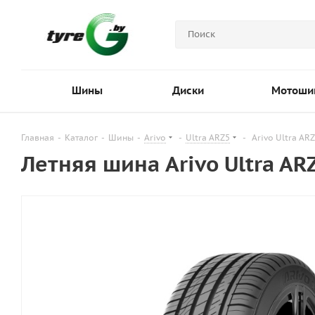
Шины
Диски
Мотоши
Главная
-
Каталог
-
Шины
-
Arivo
-
Ultra ARZ5
-
Arivo Ultra AR
Летняя шина Arivo Ultra A