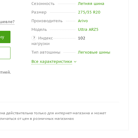
Сезонность
Летняя шина
Размер
275/35 R20
Производитель
Arivo
шевле?
Модель
Ultra ARZ5
ну
Индекс
102
?
нагрузки
Тип автошины
Легковые шины
Все характеристики
тией.
на действительна только для интернет-магазина и может
личаться от цен в розничных магазинах