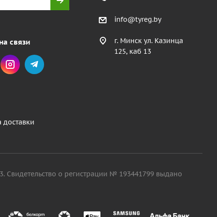
info@tyreg.by
г. Минск ул. Казинца
на связи
125, каб 13
а доставки
. 13. Свидетельство о регистрации № 193441799 выдано