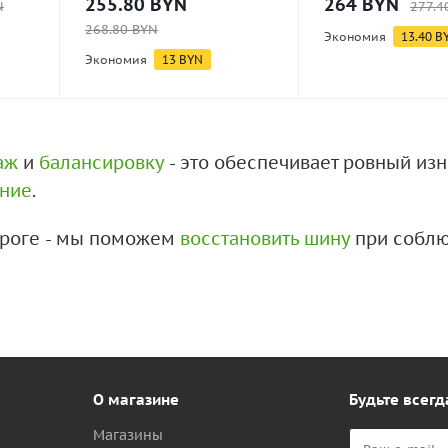
255.80
BYN
264
BYN
N
277.4
268.80
BYN
Экономия
13.40
B
Экономия
13
BYN
аж
и
балансировку
- это обеспечивает ровный из
ение
.
дороге - мы поможем
восстановить шину
при соблю
О магазине
Будьте всегд
Магазины