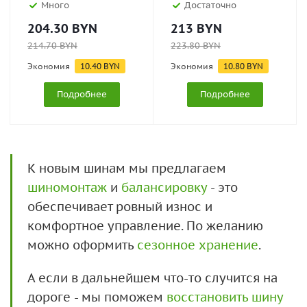
Много
Достаточно
204.30
BYN
213
BYN
214.70
BYN
223.80
BYN
Экономия
10.40
BYN
Экономия
10.80
BYN
Подробнее
Подробнее
К новым шинам мы предлагаем
шиномонтаж
и
балансировку
- это
обеспечивает ровный износ и
комфортное управление. По желанию
можно оформить
сезонное хранение
.
А если в дальнейшем что-то случится на
дороге - мы поможем
восстановить шину