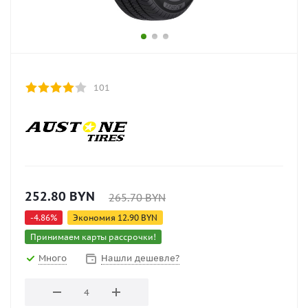
101
252.80
BYN
265.70
BYN
-
4.86
%
Экономия
12.90
BYN
Принимаем карты рассрочки!
Много
Нашли дешевле?