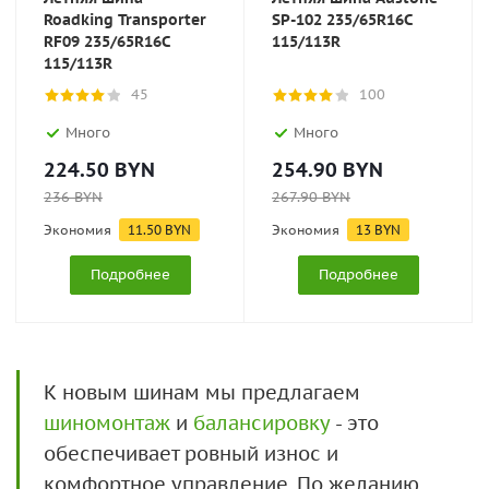
Roadking Transporter
SP-102 235/65R16C
RF09 235/65R16C
115/113R
115/113R
45
100
Много
Много
224.50
BYN
254.90
BYN
236
BYN
267.90
BYN
Экономия
11.50
BYN
Экономия
13
BYN
Подробнее
Подробнее
К новым шинам мы предлагаем
шиномонтаж
и
балансировку
- это
обеспечивает ровный износ и
комфортное управление. По желанию