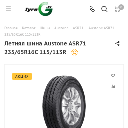
0
Главная
-
Каталог
-
Шины
-
Austone
-
ASR71
-
Austone ASR71
235/65R16C 115/113R
Летняя шина Austone ASR71
235/65R16C 115/113R
АКЦИЯ