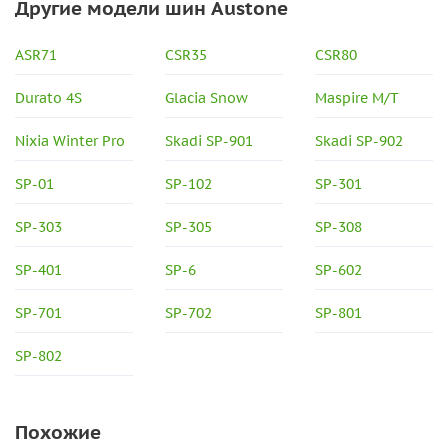
Другие модели шин Austone
ASR71
CSR35
CSR80
Durato 4S
Glacia Snow
Maspire M/T
Nixia Winter Pro
Skadi SP-901
Skadi SP-902
SP-01
SP-102
SP-301
SP-303
SP-305
SP-308
SP-401
SP-6
SP-602
SP-701
SP-702
SP-801
SP-802
Похожие