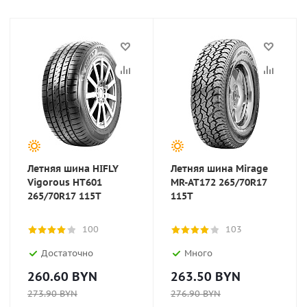
Летняя шина HIFLY
Летняя шина Mirage
Vigorous HT601
MR-AT172 265/70R17
265/70R17 115T
115T
100
103
Достаточно
Много
260.60
BYN
263.50
BYN
273.90
BYN
276.90
BYN