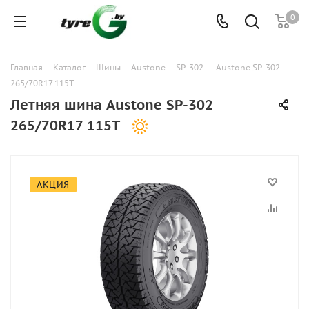
0
Главная
-
Каталог
-
Шины
-
Austone
-
SP-302
-
Austone SP-302
265/70R17 115T
Летняя шина Austone SP-302
265/70R17 115T
АКЦИЯ