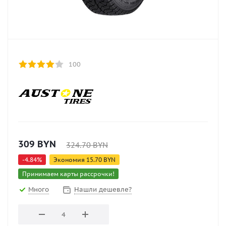
100
309
BYN
324.70
BYN
-
4.84
%
Экономия
15.70
BYN
Принимаем карты рассрочки!
Много
Нашли дешевле?