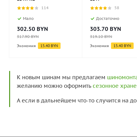
114
58
Мало
Достаточно
302.50
BYN
303.70
BYN
317.90
BYN
319.10
BYN
Экономия
15.40
BYN
Экономия
15.40
BYN
К новым шинам мы предлагаем
шиномонт
желанию можно оформить
сезонное хран
А если в дальнейшем что-то случится на 