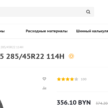
ны
Расходные материалы
Шинный калькул
 285/45R22 114H
5 285/45R22 114H
100
356.10
BYN
374.20