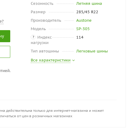
Сезонность
Летняя шина
Размер
285/45 R22
Производитель
Austone
е?
Модель
SP-305
ну
Индекс
114
?
нагрузки
Тип автошины
Легковые шины
Все характеристики
тией.
на действительна только для интернет-магазина и может
личаться от цен в розничных магазинах