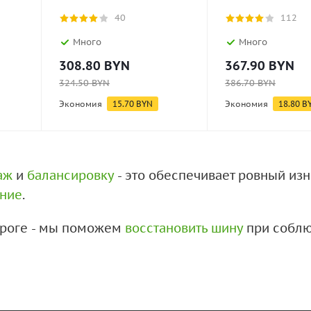
40
112
Много
Много
308.80
BYN
367.90
BYN
324.50
BYN
386.70
BYN
Экономия
15.70
BYN
Экономия
18.80
B
аж
и
балансировку
- это обеспечивает ровный из
ение
.
дороге - мы поможем
восстановить шину
при соблю