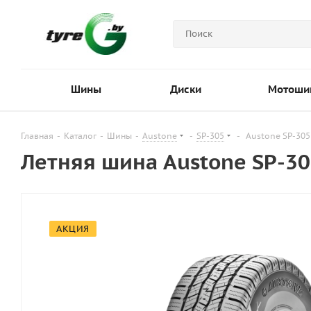
Шины
Диски
Мотоши
Главная
-
Каталог
-
Шины
-
Austone
-
SP-305
-
Austone SP-305
Летняя шина Austone SP-30
АКЦИЯ