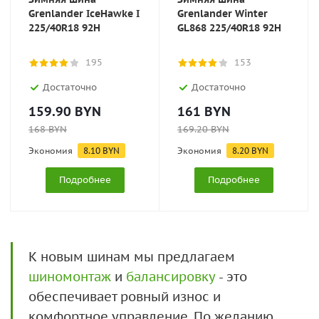
Grenlander IceHawke I
Grenlander Winter
225/40R18 92H
GL868 225/40R18 92H
195
153
Достаточно
Достаточно
159.90
BYN
161
BYN
168
BYN
169.20
BYN
Экономия
8.10
BYN
Экономия
8.20
BYN
Подробнее
Подробнее
К новым шинам мы предлагаем
шиномонтаж
и
балансировку
- это
обеспечивает ровный износ и
комфортное управление. По желанию