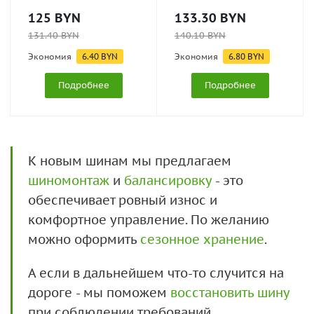
125
BYN
133.30
BYN
131.40
BYN
140.10
BYN
Экономия
6.40
BYN
Экономия
6.80
BYN
Подробнее
Подробнее
К новым шинам мы предлагаем
шиномонтаж
и
балансировку
- это
обеспечивает ровный износ и
комфортное управление. По желанию
можно оформить
сезонное хранение
.
А если в дальнейшем что-то случится на
дороге - мы поможем
восстановить шину
при соблюдении требований