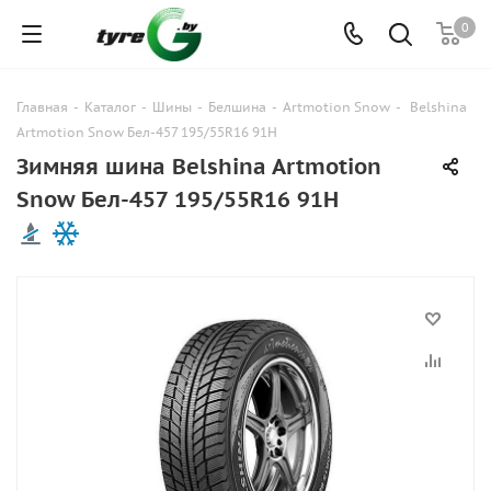
0
Главная
-
Каталог
-
Шины
-
Белшина
-
Artmotion Snow
-
Belshina
Artmotion Snow Бел-457 195/55R16 91H
Зимняя шина Belshina Artmotion
Snow Бел-457 195/55R16 91H