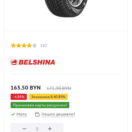
182
163.50
BYN
171.90
BYN
-
4.89
%
Экономия
8.40
BYN
Принимаем карты рассрочки!
Мало
Нашли дешевле?