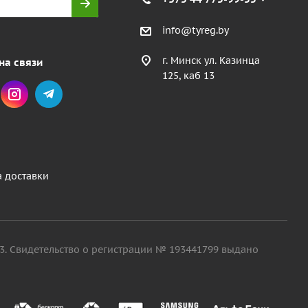
info@tyreg.by
г. Минск ул. Казинца
на связи
125, каб 13
а доставки
. 13. Свидетельство о регистрации № 193441799 выдано