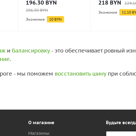
196.30
BYN
218
BYN
229.1
206.30
BYN
Экономия
11.10
B
Экономия
10
BYN
аж
и
балансировку
- это обеспечивает ровный из
ение
.
дороге - мы поможем
восстановить шину
при соблю
О магазине
Будьте всегд
Магазины