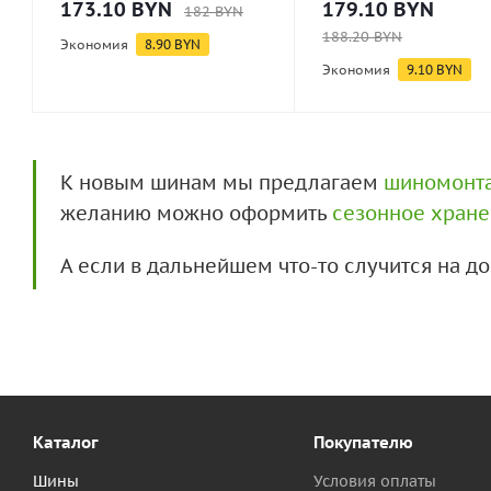
173.10
BYN
179.10
BYN
182
BYN
188.20
BYN
Экономия
8.90
BYN
Экономия
9.10
BYN
К новым шинам мы предлагаем
шиномонт
желанию можно оформить
сезонное хран
А если в дальнейшем что-то случится на 
Каталог
Покупателю
Шины
Условия оплаты