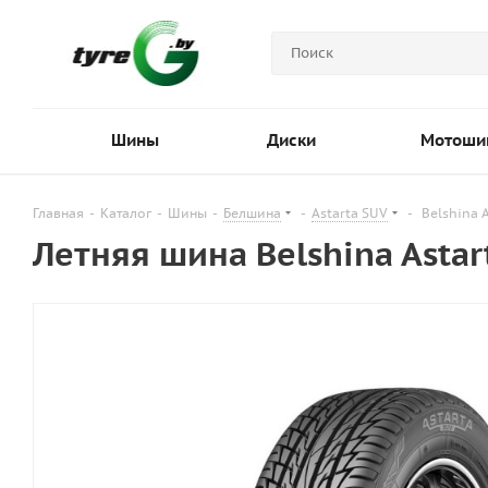
Шины
Диски
Мотоши
Главная
-
Каталог
-
Шины
-
Белшина
-
Astarta SUV
-
Belshina 
Летняя шина Belshina Astar