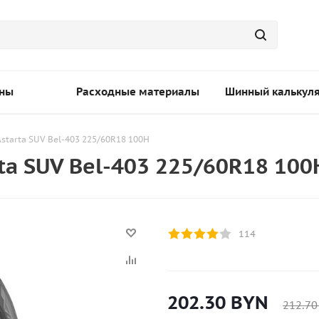
ны
Расходные материалы
Шинный калькул
Astarta SUV Bel-403 225/60R18 100H
ta SUV Bel-403 225/60R18 100
114
202.30
BYN
212.70