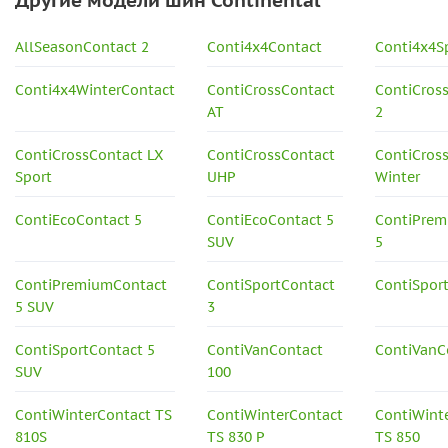
Другие модели шин Continental
AllSeasonContact 2
Conti4x4Contact
Conti4x4S
Conti4x4WinterContact
ContiCrossContact
ContiCros
AT
2
ContiCrossContact LX
ContiCrossContact
ContiCros
Sport
UHP
Winter
ContiEcoContact 5
ContiEcoContact 5
ContiPrem
SUV
5
ContiPremiumContact
ContiSportContact
ContiSpor
5 SUV
3
ContiSportContact 5
ContiVanContact
ContiVanC
SUV
100
ContiWinterContact TS
ContiWinterContact
ContiWint
810S
TS 830 P
TS 850