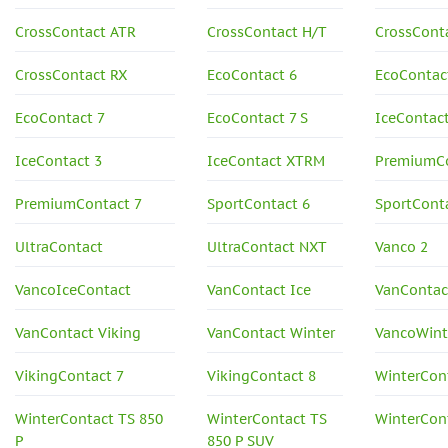
CrossContact ATR
CrossContact H/T
CrossCont
CrossContact RX
EcoContact 6
EcoContac
EcoContact 7
EcoContact 7 S
IceContact
IceContact 3
IceContact XTRM
PremiumCo
PremiumContact 7
SportContact 6
SportCont
UltraContact
UltraContact NXT
Vanco 2
VancoIceContact
VanContact Ice
VanContac
VanContact Viking
VanContact Winter
VancoWint
VikingContact 7
VikingContact 8
WinterCont
WinterContact TS 850
WinterContact TS
WinterCon
P
850 P SUV