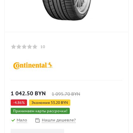
10
1 042.50
BYN
1 095.70
BYN
-
4.86
%
Экономия
53.20
BYN
Принимаем карты рассрочки!
Мало
Нашли дешевле?