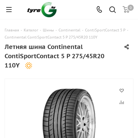
0
Главная
-
Каталог
-
Шины
-
Continental
-
ContiSportContact 5 P
-
Continental ContiSportContact 5 P 275/45R20 110Y
Летняя шина Continental
ContiSportContact 5 P 275/45R20
110Y