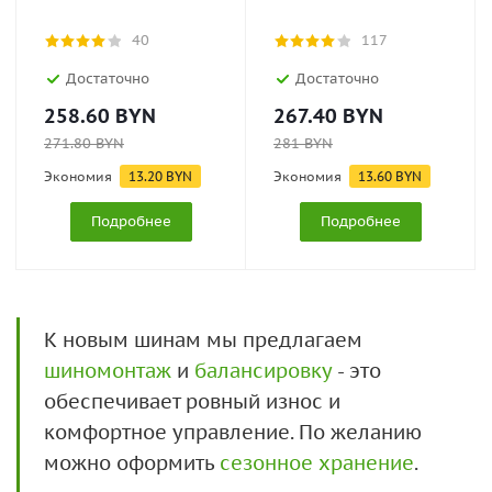
40
117
Достаточно
Достаточно
258.60
BYN
267.40
BYN
271.80
BYN
281
BYN
Экономия
13.20
BYN
Экономия
13.60
BYN
Подробнее
Подробнее
К новым шинам мы предлагаем
шиномонтаж
и
балансировку
- это
обеспечивает ровный износ и
комфортное управление. По желанию
можно оформить
сезонное хранение
.