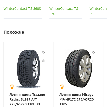
WinterContact TS 860S
WinterContact TS
WinterCon
870
P
Похожие
Летняя шина Trazano
Летняя шина Mirage
Radial SL369 A/T
MR-HP172 275/45R20
275/45R20 110H XL
110V