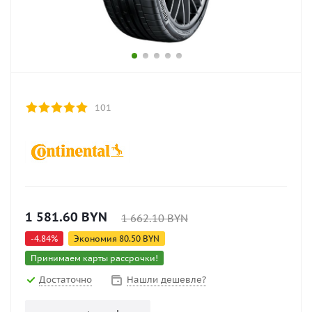
101
1 581.60
BYN
1 662.10
BYN
-
4.84
%
Экономия
80.50
BYN
Принимаем карты рассрочки!
Достаточно
Нашли дешевле?