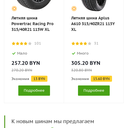
Летняя шина
Летняя шина Aplus
Powertrac Racing Pro
A610 315/40ZR21 115Y
315/40R21 115W XL
XL
101
31
Мало
Много
257.20
BYN
305.20
BYN
270.20
BYN
320.80
BYN
Экономия
13
BYN
Экономия
15.60
BYN
Подробнее
Подробнее
К новым шинам мы предлагаем