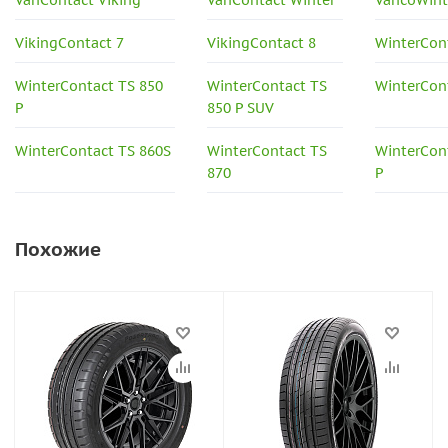
VanContact Viking
VanContact Winter
VancoWint
VikingContact 7
VikingContact 8
WinterCont
WinterContact TS 850
WinterContact TS
WinterCon
P
850 P SUV
WinterContact TS 860S
WinterContact TS
WinterCon
870
P
Похожие