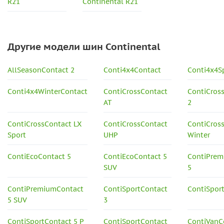
R21
Continental R21
Другие модели шин Continental
AllSeasonContact 2
Conti4x4Contact
Conti4x4S
Conti4x4WinterContact
ContiCrossContact
ContiCros
AT
2
ContiCrossContact LX
ContiCrossContact
ContiCros
Sport
UHP
Winter
ContiEcoContact 5
ContiEcoContact 5
ContiPrem
SUV
5
ContiPremiumContact
ContiSportContact
ContiSpor
5 SUV
3
ContiSportContact 5 P
ContiSportContact
ContiVanC