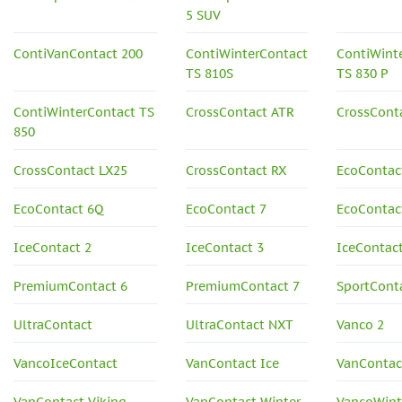
5 SUV
ContiVanContact 200
ContiWinterContact
ContiWint
TS 810S
TS 830 P
ContiWinterContact TS
CrossContact ATR
CrossCont
850
CrossContact LX25
CrossContact RX
EcoContac
EcoContact 6Q
EcoContact 7
EcoContact
IceContact 2
IceContact 3
IceContac
PremiumContact 6
PremiumContact 7
SportCont
UltraContact
UltraContact NXT
Vanco 2
VancoIceContact
VanContact Ice
VanContac