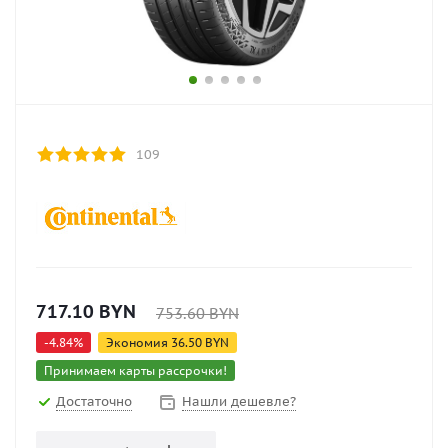
109
717.10
BYN
753.60
BYN
-
4.84
%
Экономия
36.50
BYN
Принимаем карты рассрочки!
Достаточно
Нашли дешевле?