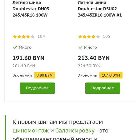
Летняя шина
Летняя шина
Doublestar DH03
Doublestar DSU02
245/45R18 100W
245/45ZR18 100W XL
104
105
Много
Много
191.60
BYN
213.40
BYN
201.40
BYN
224.30
BYN
Экономия
9.80
BYN
Экономия
10.90
BYN
Подробнее
Подробнее
К новым шинам мы предлагаем
шиномонтаж
и
балансировку
- это
обеспечивает ровный износ и