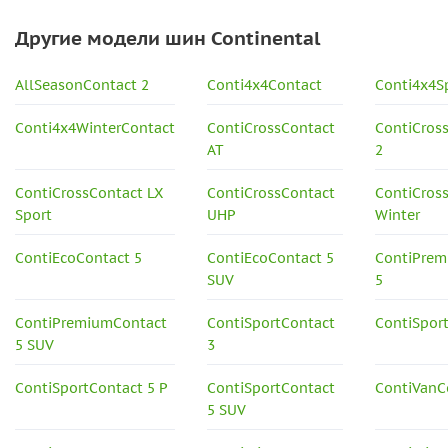
Другие модели шин Continental
AllSeasonContact 2
Conti4x4Contact
Conti4x4S
Conti4x4WinterContact
ContiCrossContact
ContiCros
AT
2
ContiCrossContact LX
ContiCrossContact
ContiCros
Sport
UHP
Winter
ContiEcoContact 5
ContiEcoContact 5
ContiPrem
SUV
5
ContiPremiumContact
ContiSportContact
ContiSpor
5 SUV
3
ContiSportContact 5 P
ContiSportContact
ContiVanC
5 SUV