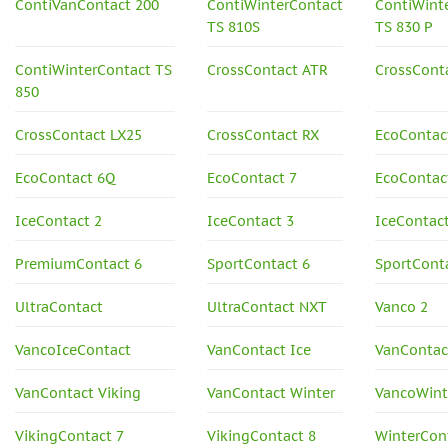
ContiVanContact 200
ContiWinterContact
ContiWint
TS 810S
TS 830 P
ContiWinterContact TS
CrossContact ATR
CrossCont
850
CrossContact LX25
CrossContact RX
EcoContac
EcoContact 6Q
EcoContact 7
EcoContact
IceContact 2
IceContact 3
IceContac
PremiumContact 6
SportContact 6
SportCont
UltraContact
UltraContact NXT
Vanco 2
VancoIceContact
VanContact Ice
VanContac
VanContact Viking
VanContact Winter
VancoWint
VikingContact 7
VikingContact 8
WinterCont