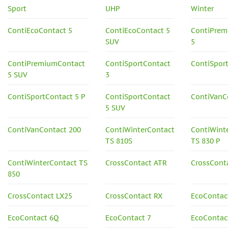
Sport
UHP
Winter
ContiEcoContact 5
ContiEcoContact 5
ContiPrem
SUV
5
ContiPremiumContact
ContiSportContact
ContiSpor
5 SUV
3
ContiSportContact 5 P
ContiSportContact
ContiVanC
5 SUV
ContiVanContact 200
ContiWinterContact
ContiWint
TS 810S
TS 830 P
ContiWinterContact TS
CrossContact ATR
CrossCont
850
CrossContact LX25
CrossContact RX
EcoContac
EcoContact 6Q
EcoContact 7
EcoContact