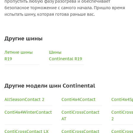
пропустить любую фазу разогрева и обеспечивает
безопасное торможение с самого начала. Пришло время
испытать шину, которая готова раньше вас.
Другие шины
Летние шины
Шины
R19
Continental R19
Другие модели шин Continental
AllSeasonContact 2
Conti4x4Contact
Conti4x4S
Conti4x4WinterContact
ContiCrossContact
ContiCros
AT
2
ContiCrossContact LX
ContiCrossContact
ContiCros