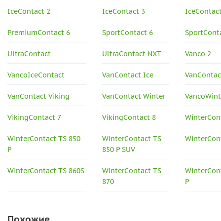
IceContact 2
IceContact 3
IceContac
PremiumContact 6
SportContact 6
SportCont
UltraContact
UltraContact NXT
Vanco 2
VancoIceContact
VanContact Ice
VanContac
VanContact Viking
VanContact Winter
VancoWint
VikingContact 7
VikingContact 8
WinterCont
WinterContact TS 850
WinterContact TS
WinterCon
P
850 P SUV
WinterContact TS 860S
WinterContact TS
WinterCon
870
P
Похожие