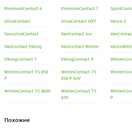
PremiumContact 6
PremiumContact 7
SportCont
UltraContact
UltraContact NXT
Vanco 2
VancoIceContact
VanContact Ice
VanContac
VanContact Viking
VanContact Winter
VancoWint
VikingContact 7
VikingContact 8
WinterCont
WinterContact TS 850
WinterContact TS
WinterCon
P
850 P SUV
WinterContact TS 860S
WinterContact TS
WinterCon
870
P
Похожие