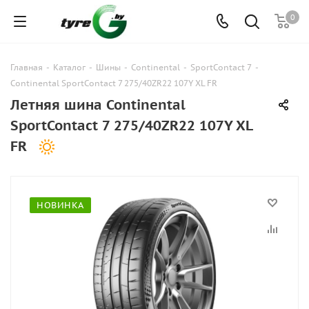
0
Главная
-
Каталог
-
Шины
-
Continental
-
SportContact 7
-
Continental SportContact 7 275/40ZR22 107Y XL FR
Летняя шина Continental
SportContact 7 275/40ZR22 107Y XL
FR
НОВИНКА