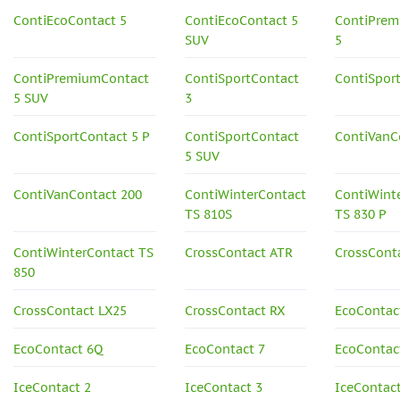
ContiEcoContact 5
ContiEcoContact 5
ContiPrem
SUV
5
ContiPremiumContact
ContiSportContact
ContiSpor
5 SUV
3
ContiSportContact 5 P
ContiSportContact
ContiVanC
5 SUV
ContiVanContact 200
ContiWinterContact
ContiWint
TS 810S
TS 830 P
ContiWinterContact TS
CrossContact ATR
CrossCont
850
CrossContact LX25
CrossContact RX
EcoContac
EcoContact 6Q
EcoContact 7
EcoContact
IceContact 2
IceContact 3
IceContac