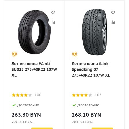
Летняя шина Wanli
Летняя шина iLink
SU025 275/40R22 107W
Speedking 07
XL
275/40R22 107W XL
100
105
Достаточно
Достаточно
263.30
BYN
268.10
BYN
276.70
BYN
281.80
BYN