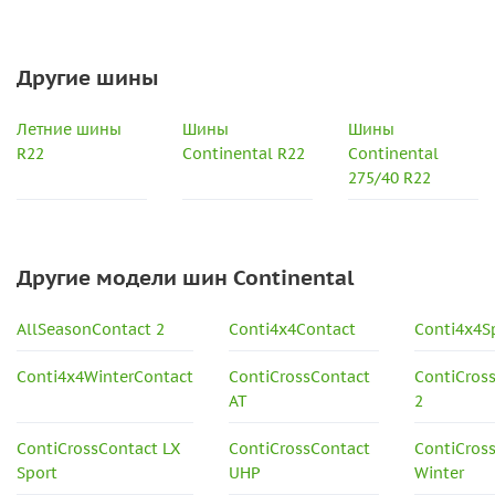
Другие шины
Летние шины
Шины
Шины
R22
Continental R22
Continental
275/40 R22
Другие модели шин Continental
AllSeasonContact 2
Conti4x4Contact
Conti4x4S
Conti4x4WinterContact
ContiCrossContact
ContiCros
AT
2
ContiCrossContact LX
ContiCrossContact
ContiCros
Sport
UHP
Winter