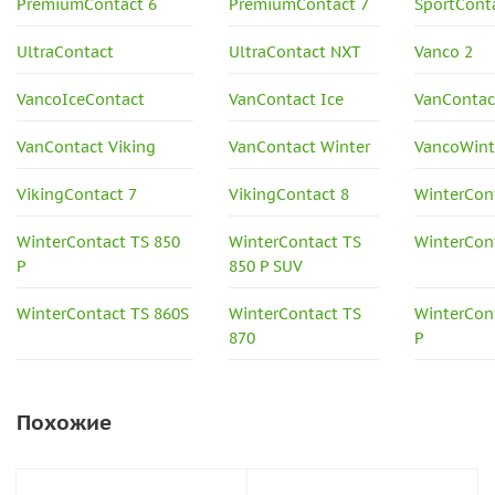
PremiumContact 6
PremiumContact 7
SportCont
UltraContact
UltraContact NXT
Vanco 2
VancoIceContact
VanContact Ice
VanContac
VanContact Viking
VanContact Winter
VancoWint
VikingContact 7
VikingContact 8
WinterCont
WinterContact TS 850
WinterContact TS
WinterCon
P
850 P SUV
WinterContact TS 860S
WinterContact TS
WinterCon
870
P
Похожие