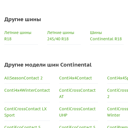
Другие шины
Летние шины
Летние шины
Шины
R18
245/40 R18
Continental R18
Другие модели шин Continental
AllSeasonContact 2
Conti4x4Contact
Conti4x4S
Conti4x4WinterContact
ContiCrossContact
ContiCros
AT
2
ContiCrossContact LX
ContiCrossContact
ContiCros
Sport
UHP
Winter
ContiEcoContact 5
ContiEcoContact 5
ContiPrem