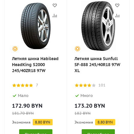
Летняя шина Habilead
Летняя шина Sunfull
HeadKing S2000
SF-888 245/40R18 97W
245/40ZR18 97W
XL
7
101
Мало
Много
172.90
BYN
173.20
BYN
181.70
BYN
182
BYN
Экономия
8.80
BYN
Экономия
8.80
BYN