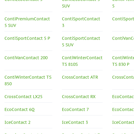
SUV
5
ContiPremiumContact
ContiSportContact
ContiSpor
5 SUV
3
ContiSportContact 5 P
ContiSportContact
ContiVanC
5 SUV
ContiVanContact 200
ContiWinterContact
ContiWint
TS 810S
TS 830 P
ContiWinterContact TS
CrossContact ATR
CrossCont
850
CrossContact LX25
CrossContact RX
EcoContac
EcoContact 6Q
EcoContact 7
EcoContact
IceContact 2
IceContact 3
IceContac