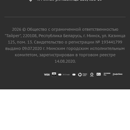
2026 © Общество с ограниченной ответственностью
"Тайрег", 220108, Республика Беларусь, г. Минск, ул. Казинца
125, пом. 13. Свидетельство о регистрации № 193441799
выдано 09.07.2020 г. Минским городским исполнительным
комитетом, зарегистрирован в торговом реестре
14.08.2020.