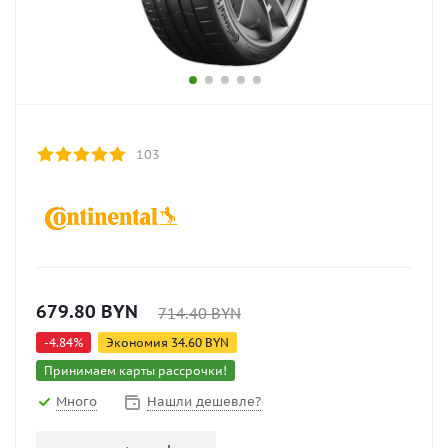
103
679.80
BYN
714.40
BYN
-
4.84
%
Экономия
34.60
BYN
Принимаем карты рассрочки!
Много
Нашли дешевле?