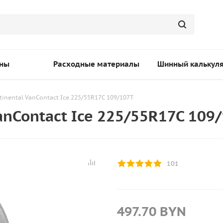
ны
Расходные материалы
Шинный калькул
tinental VanContact Ice 225/55R17C 109/107T
anContact Ice 225/55R17C 109
101
497.70
BYN