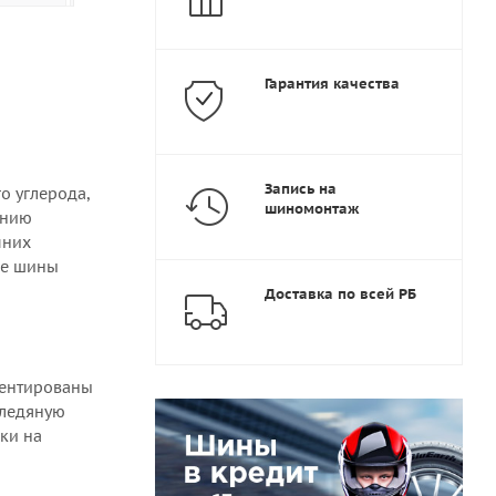
Гарантия качества
Запись на
о углерода,
шиномонтаж
ению
мних
ые шины
Доставка по всей РБ
иентированы
 ледяную
ки на