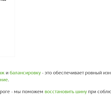
аж
и
балансировку
- это обеспечивает ровный из
ение
.
дороге - мы поможем
восстановить шину
при соблю