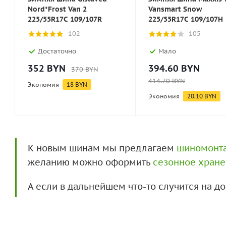
Nord*Frost Van 2
Vansmart Snow
225/55R17C 109/107R
225/55R17C 109/107H
102
105
Достаточно
Мало
352
BYN
394.60
BYN
370
BYN
414.70
BYN
Экономия
18
BYN
Экономия
20.10
BYN
К новым шинам мы предлагаем
шиномонт
желанию можно оформить
сезонное хран
А если в дальнейшем что-то случится на 