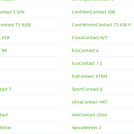
ontact 5 SUV
ContiVanContact 100
Contact TS 810S
ContiWinterContact TS 830 P
t ATR
CrossContact H/T
t RX
EcoContact 6
7
EcoContact 7 S
IceContact XTRM
act 7
SportContact 6
UltraContact NXT
tact
VanContact Ultra
Winter
VancoWinter 2