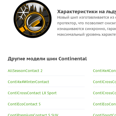
Характеристики на льд
Новый шип изготавливается из 
протектор, что позволяет сниз
изнашиваются синхронно, гара
максимальный уровень характе
Другие модели шин Continental
AllSeasonContact 2
Conti4x4Con
Conti4x4WinterContact
ContiCrossC
ContiCrossContact LX Sport
ContiCrossC
ContiEcoContact 5
ContiEcoCon
ContiPremiumContact 5 SUV
ContiSportCo