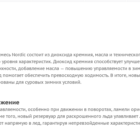
есь Nordic состоит из диоксида кремния, масла и техническог
о уровня характеристик. Диоксид кремния способствует улучш
рхности, добавление масла — повышению управляемости в зи
од помогает обеспечить превосходную ходимость. В итоге, нов
ованы для суровых зимних условий.
ожение
равляемости, особенно при движении в поворотах, ламели ор
ме того, новый резервуар для раскрошенного льда улавливает
ет напрямую в лед, гарантируя непревзойденные характеристи