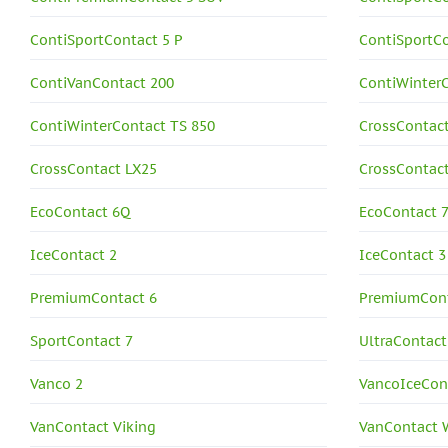
ContiSportContact 5 P
ContiSportC
ContiVanContact 200
ContiWinter
ContiWinterContact TS 850
CrossContac
CrossContact LX25
CrossContac
EcoContact 6Q
EcoContact 
IceContact 2
IceContact 3
PremiumContact 6
PremiumCont
SportContact 7
UltraContact
Vanco 2
VancoIceCon
VanContact Viking
VanContact 