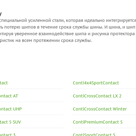
у
специальной усиленной стали, которая идеально интегрируется
ить потерю шипов в течение срока службы шины. И шина, и шип
нтируя уверенное взаимодействие шипа и рисунка протектора
ристик на всем протяжении срока службы.
tact
Conti4x4SportContact
ontact AT
ContiCrossContact LX 2
ontact UHP
ContiCrossContact Winter
tact 5 SUV
ContiPremiumContact 5
ntact 3
ContiSportContact 5