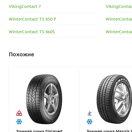
VikingContact 7
VikingContac
WinterContact TS 850 P
WinterContac
WinterContact TS 860S
WinterContac
Похожие
Зимняя шина Gislaved
Зимняя шина Maxxis