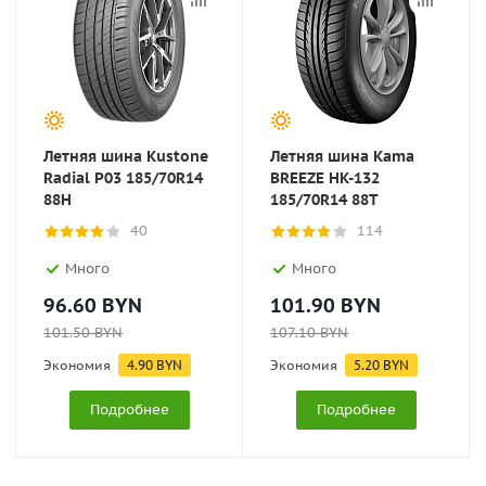
Летняя шина Kustone
Летняя шина Kama
Radial P03 185/70R14
BREEZE HK-132
88H
185/70R14 88T
40
114
Много
Много
96.60
BYN
101.90
BYN
101.50
BYN
107.10
BYN
Экономия
4.90
BYN
Экономия
5.20
BYN
Подробнее
Подробнее