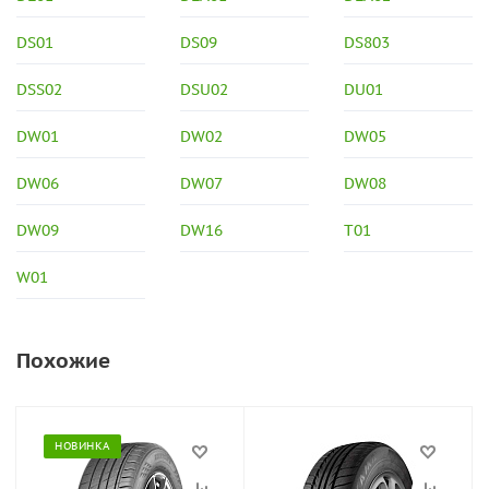
DS01
DS09
DS803
DSS02
DSU02
DU01
DW01
DW02
DW05
DW06
DW07
DW08
DW09
DW16
T01
W01
Похожие
НОВИНКА