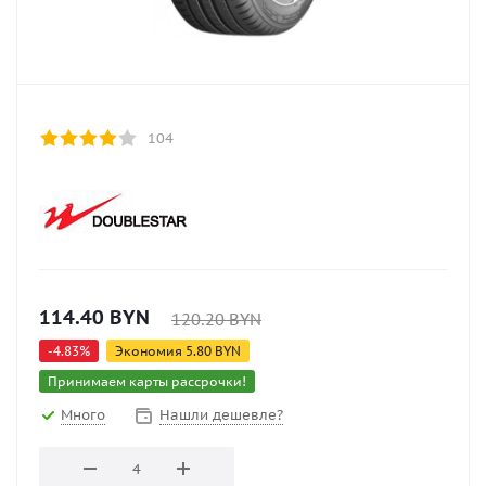
104
114.40
BYN
120.20
BYN
-
4.83
%
Экономия
5.80
BYN
Принимаем карты рассрочки!
Много
Нашли дешевле?