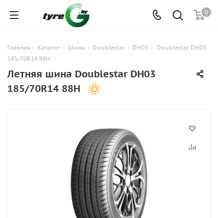
0
Главная
-
Каталог
-
Шины
-
Doublestar
-
DH03
-
Doublestar DH03
185/70R14 88H
Летняя шина Doublestar DH03
185/70R14 88H