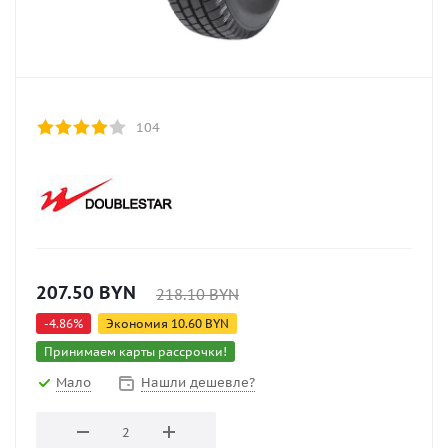
104
207.50
BYN
218.10
BYN
-
4.86
%
Экономия
10.60
BYN
Принимаем карты рассрочки!
Мало
Нашли дешевле?