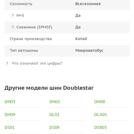
Сезонность
Всесезонная
M+S
Да
?
Снежинка (3PMSF)
Да
?
Страна производства
Китай
Тип автошины
Микроавтобус
Что означают эти цифры?
?
Другие модели шин Doublestar
DH03
DH05
DH08
DH09
DL01
DLA01
DS01
DS09
DS803