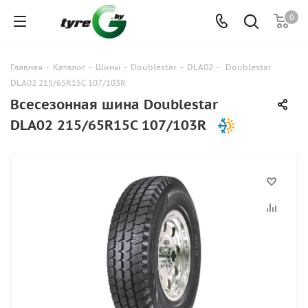
0
Главная
-
Каталог
-
Шины
-
Doublestar
-
DLA02
-
Doublestar
DLA02 215/65R15C 107/103R
Всесезонная шина Doublestar
DLA02 215/65R15C 107/103R