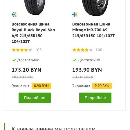
Всесезонная шина
Всесезонная шина
Royal Black Royal Van
Mirage MR-700 AS
A/S 215/65R15C
215/65R15C 104/102T
104/102T
108
100
Достаточно
Достаточно
175.20
BYN
193.90
BYN
184.10
BYN
203.80
BYN
Экономия
8.90
BYN
Экономия
9.90
BYN
Подробнее
Подробнее
К новым шинам мы предлагаем