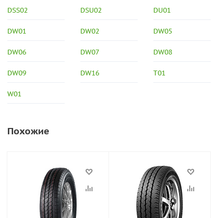
DSS02
DSU02
DU01
DW01
DW02
DW05
DW06
DW07
DW08
DW09
DW16
T01
W01
Похожие