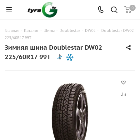
0
Главная
-
Каталог
-
Шины
-
Doublestar
-
DW02
-
Doublestar DW02
225/60R17 99T
Зимняя шина Doublestar DW02
225/60R17 99T