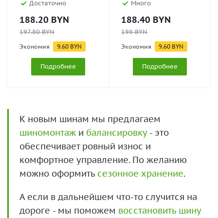
Достаточно
Много
188.20
BYN
188.40
BYN
197.80
BYN
198
BYN
Экономия
9.60
BYN
Экономия
9.60
BYN
Подробнее
Подробнее
К новым шинам мы предлагаем
шиномонтаж
и
балансировку
- это
обеспечивает ровный износ и
комфортное управление. По желанию
можно оформить
сезонное хранение
.
А если в дальнейшем что-то случится на
дороге - мы поможем
восстановить шину