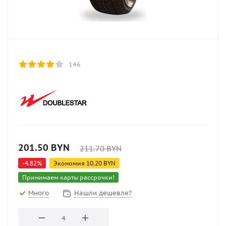
146
201.50
BYN
211.70
BYN
-
4.82
%
Экономия
10.20
BYN
Принимаем карты рассрочки!
Много
Нашли дешевле?