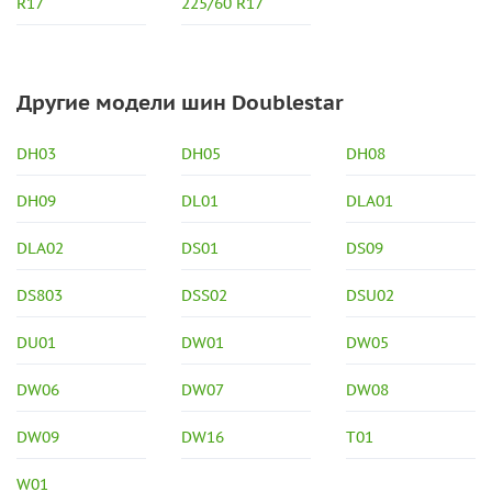
R17
225/60 R17
Другие модели шин Doublestar
DH03
DH05
DH08
DH09
DL01
DLA01
DLA02
DS01
DS09
DS803
DSS02
DSU02
DU01
DW01
DW05
DW06
DW07
DW08
DW09
DW16
T01
W01