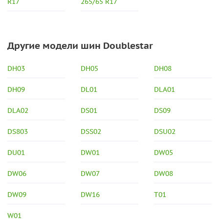
R17
265/65 R17
Другие модели шин Doublestar
DH03
DH05
DH08
DH09
DL01
DLA01
DLA02
DS01
DS09
DS803
DSS02
DSU02
DU01
DW01
DW05
DW06
DW07
DW08
DW09
DW16
T01
W01