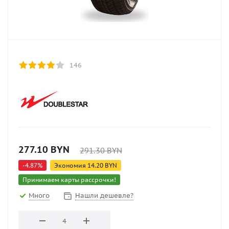
146
277.10
BYN
291.30
BYN
-
4.87
%
Экономия
14.20
BYN
Принимаем карты рассрочки!
Много
Нашли дешевле?