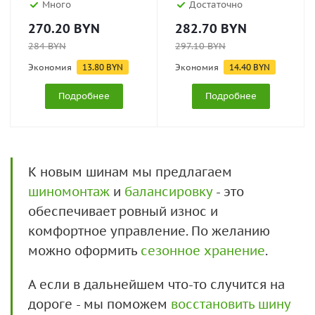
Много
Достаточно
270.20
BYN
282.70
BYN
284
BYN
297.10
BYN
Экономия
13.80
BYN
Экономия
14.40
BYN
Подробнее
Подробнее
К новым шинам мы предлагаем
шиномонтаж
и
балансировку
- это
обеспечивает ровный износ и
комфортное управление. По желанию
можно оформить
сезонное хранение
.
А если в дальнейшем что-то случится на
дороге - мы поможем
восстановить шину