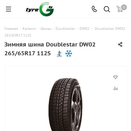
0
Главная
-
Каталог
-
Шины
-
Doublestar
-
DW02
-
Doublestar DW02
265/65R17 112S
Зимняя шина Doublestar DW02
265/65R17 112S