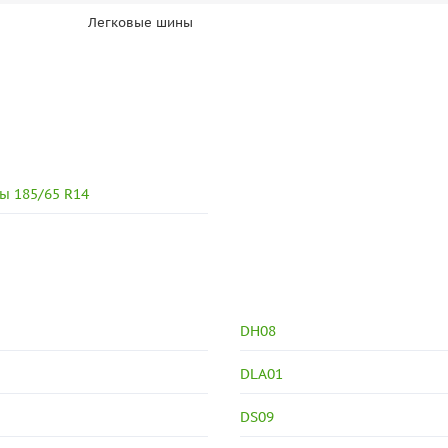
Легковые шины
ы 185/65 R14
DH08
DLA01
DS09