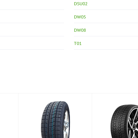
DSU02
DW05
DW08
T01