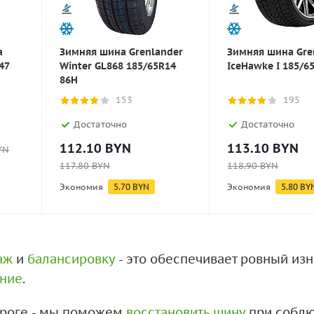
a
Зимняя шина Grenlander
Зимняя шина Gre
47
Winter GL868 185/65R14
IceHawke I 185/6
86H
153
195
Достаточно
Достаточно
112.10
BYN
113.10
BYN
YN
117.80
BYN
118.90
BYN
Экономия
5.70
BYN
Экономия
5.80
BY
аж
и
балансировку
- это обеспечивает ровный из
ение
.
дороге - мы поможем
восстановить шину
при соблю