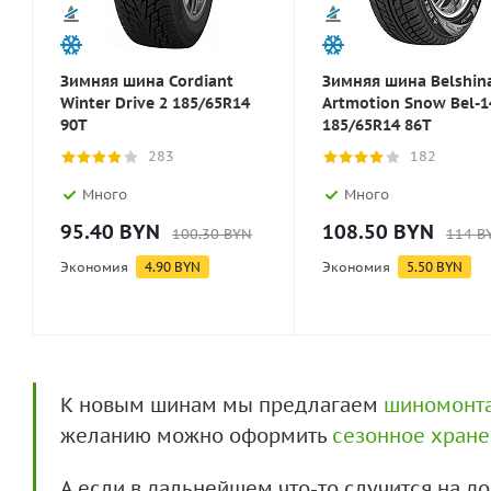
Зимняя шина Cordiant
Зимняя шина Belshin
Winter Drive 2 185/65R14
Artmotion Snow Bel-1
90T
185/65R14 86T
283
182
Много
Много
95.40
BYN
108.50
BYN
100.30
BYN
114
B
Экономия
4.90
BYN
Экономия
5.50
BYN
К новым шинам мы предлагаем
шиномонт
желанию можно оформить
сезонное хран
А если в дальнейшем что-то случится на 