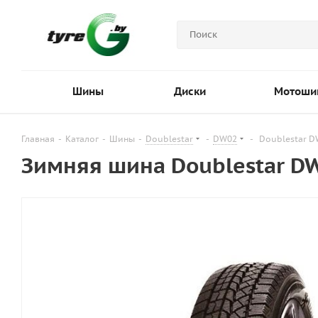
Шины
Диски
Мотоши
Главная
-
Каталог
-
Шины
-
Doublestar
-
DW02
-
Doublestar D
Зимняя шина Doublestar D