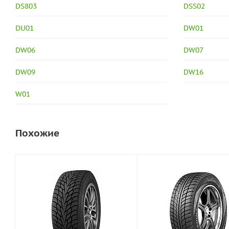
DS803
DSS02
DU01
DW01
DW06
DW07
DW09
DW16
W01
Похожие