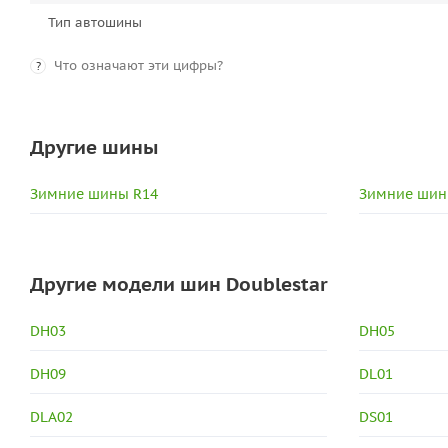
Тип автошины
Что означают эти цифры?
?
Другие шины
Зимние шины R14
Зимние шин
Другие модели шин Doublestar
DH03
DH05
DH09
DL01
DLA02
DS01