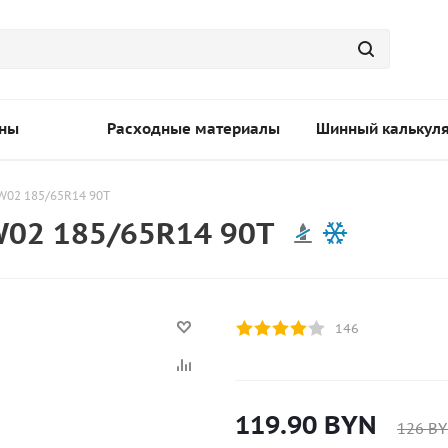
ны
Расходные материалы
Шинный калькул
W02 185/65R14 90T
W02 185/65R14 90T
146
119.90
BYN
126
BY