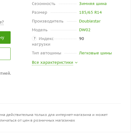
Сезонность
Зимняя шина
Размер
185/65 R14
Производитель
Doublestar
е?
Модель
DW02
ну
Индекс
90
?
нагрузки
Тип автошины
Легковые шины
Все характеристики
тией.
на действительна только для интернет-магазина и может
личаться от цен в розничных магазинах