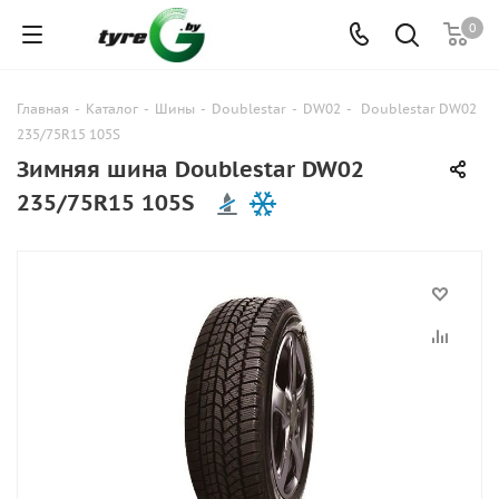
0
Главная
-
Каталог
-
Шины
-
Doublestar
-
DW02
-
Doublestar DW02
235/75R15 105S
Зимняя шина Doublestar DW02
235/75R15 105S