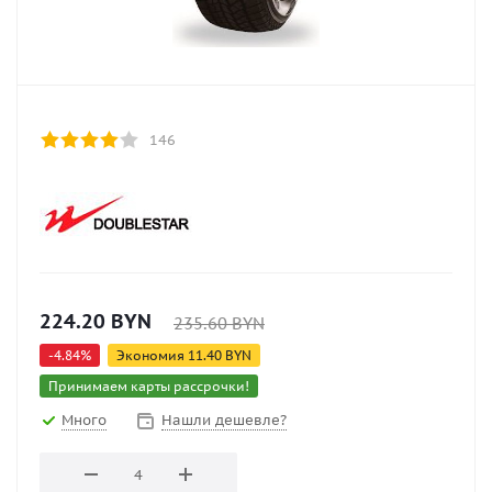
146
224.20
BYN
235.60
BYN
-
4.84
%
Экономия
11.40
BYN
Принимаем карты рассрочки!
Много
Нашли дешевле?