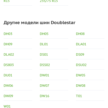
R15
235/75 R15
Другие модели шин Doublestar
DH03
DH05
DH08
DH09
DL01
DLA01
DLA02
DS01
DS09
DS803
DSS02
DSU02
DU01
DW01
DW05
DW06
DW07
DW08
DW09
DW16
T01
W01