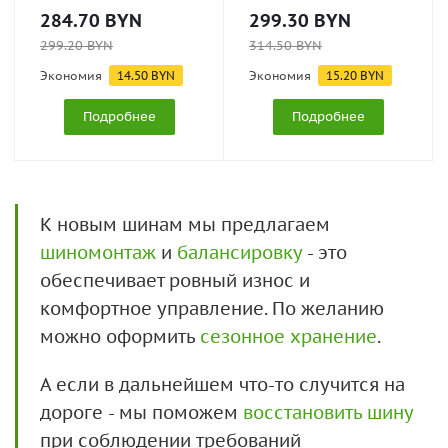
284.70
BYN
299.30
BYN
299.20
BYN
314.50
BYN
Экономия
14.50
BYN
Экономия
15.20
BYN
Подробнее
Подробнее
К новым шинам мы предлагаем
шиномонтаж
и
балансировку
- это
обеспечивает ровный износ и
комфортное управление. По желанию
можно оформить
сезонное хранение
.
А если в дальнейшем что-то случится на
дороге - мы поможем
восстановить шину
при соблюдении требований