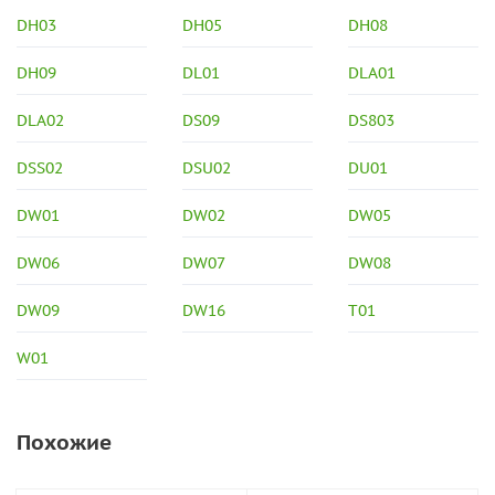
DH03
DH05
DH08
DH09
DL01
DLA01
DLA02
DS09
DS803
DSS02
DSU02
DU01
DW01
DW02
DW05
DW06
DW07
DW08
DW09
DW16
T01
W01
Похожие