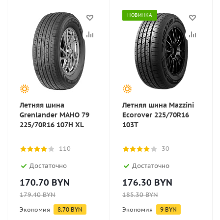
НОВИНКА
Летняя шина
Летняя шина Mazzini
Grenlander MAHO 79
Ecorover 225/70R16
225/70R16 107H XL
103T
110
30
Достаточно
Достаточно
170.70
BYN
176.30
BYN
179.40
BYN
185.30
BYN
Экономия
8.70
BYN
Экономия
9
BYN