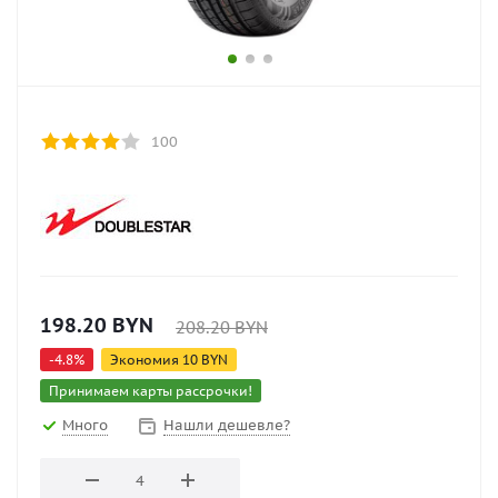
100
198.20
BYN
208.20
BYN
-
4.8
%
Экономия
10
BYN
Принимаем карты рассрочки!
Много
Нашли дешевле?