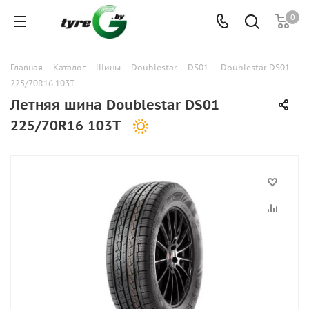
0
Главная
-
Каталог
-
Шины
-
Doublestar
-
DS01
-
Doublestar DS01
225/70R16 103T
Летняя шина Doublestar DS01
225/70R16 103T