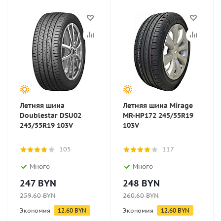
Летняя шина
Летняя шина Mirage
Doublestar DSU02
MR-HP172 245/55R19
245/55R19 103V
103V
105
117
Много
Много
247
BYN
248
BYN
259.60
BYN
260.60
BYN
Экономия
12.60
BYN
Экономия
12.60
BYN