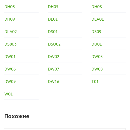
DH03
DH05
DH08
DH09
DL01
DLA01
DLA02
DS01
DS09
DS803
DSU02
DU01
DW01
DW02
DW05
DW06
DW07
DW08
DW09
DW16
T01
W01
Похожие