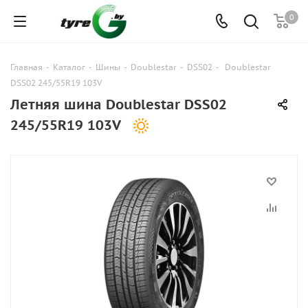
0
Главная
-
Каталог
-
Шины
-
Doublestar
-
DSS02
-
Doublestar
DSS02 245/55R19 103V
Летняя шина Doublestar DSS02
245/55R19 103V