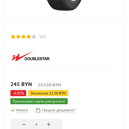
101
245
BYN
257.50
BYN
-
4.85
%
Экономия
12.50
BYN
Принимаем карты рассрочки!
Много
Нашли дешевле?