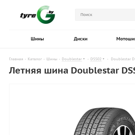
Шины
Диски
Мотоши
Главная
-
Каталог
-
Шины
-
Doublestar
-
DSS02
-
Doublestar D
Летняя шина Doublestar DS