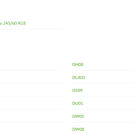
 245/60 R18
DH08
DLA01
DS09
DU01
DW05
DW08