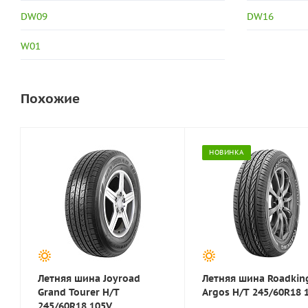
DW09
DW16
W01
Похожие
НОВИНКА
Летняя шина Joyroad
Летняя шина Roadkin
Grand Tourer H/T
Argos H/T 245/60R18 
245/60R18 105V