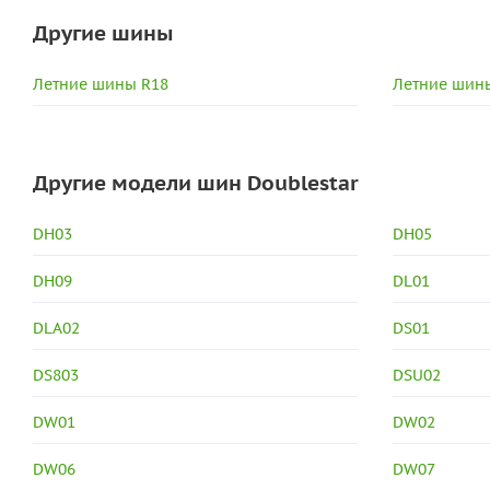
Другие шины
Летние шины R18
Летние шины
Другие модели шин Doublestar
DH03
DH05
DH09
DL01
DLA02
DS01
DS803
DSU02
DW01
DW02
DW06
DW07