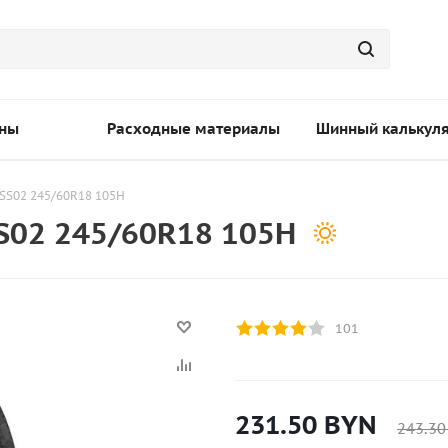
ны
Расходные материалы
Шинный калькул
SS02 245/60R18 105H
S02 245/60R18 105H
101
231.50
BYN
243.30