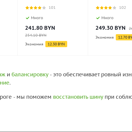
101
102
Много
Много
241.80
BYN
249.30
BYN
2
254.10
BYN
Экономия
12.70
B
Экономия
12.30
BYN
аж
и
балансировку
- это обеспечивает ровный из
ение
.
дороге - мы поможем
восстановить шину
при соблю