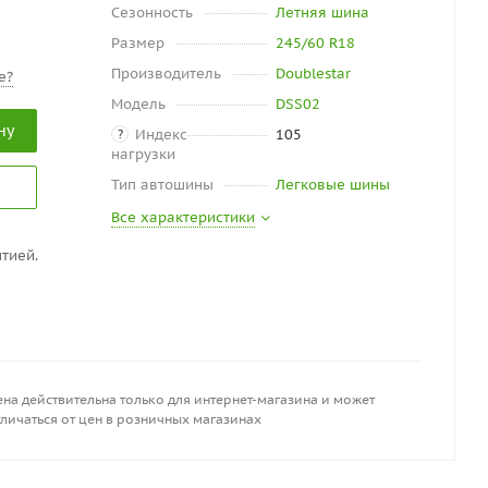
Сезонность
Летняя шина
Размер
245/60 R18
Производитель
Doublestar
е?
Модель
DSS02
ну
Индекс
105
?
нагрузки
Тип автошины
Легковые шины
Все характеристики
тией.
на действительна только для интернет-магазина и может
личаться от цен в розничных магазинах