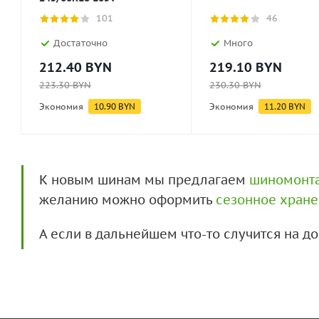
101
46
Достаточно
Много
212.40
BYN
219.10
BYN
223.30
BYN
230.30
BYN
Экономия
10.90
BYN
Экономия
11.20
BYN
К новым шинам мы предлагаем
шиномонт
желанию можно оформить
сезонное хран
А если в дальнейшем что-то случится на 