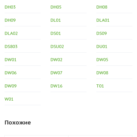
DH03
DH05
DH08
DH09
DL01
DLA01
DLA02
DS01
DS09
DS803
DSU02
DU01
DW01
DW02
DW05
DW06
DW07
DW08
DW09
DW16
T01
W01
Похожие