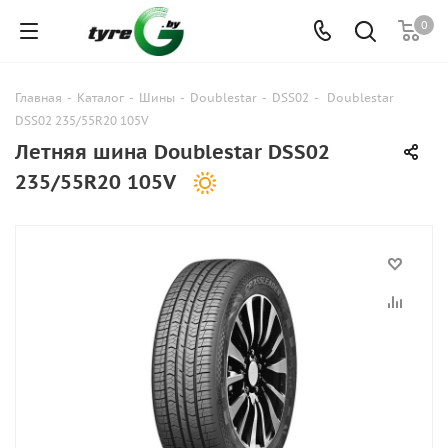
0
Главная
-
Каталог
-
Шины
-
Doublestar
-
DSS02
-
Doublestar
DSS02 235/55R20 105V
Летняя шина Doublestar DSS02
235/55R20 105V