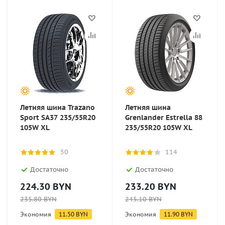
Летняя шина Trazano
Летняя шина
Sport SA37 235/55R20
Grenlander Estrella 88
105W XL
235/55R20 105W XL
50
114
Достаточно
Достаточно
224.30
BYN
233.20
BYN
235.80
BYN
245.10
BYN
Экономия
11.50
BYN
Экономия
11.90
BYN