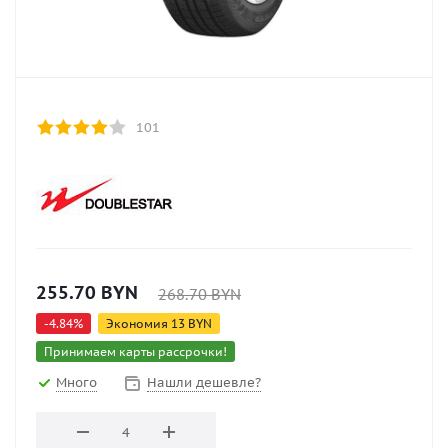
101
255.70
BYN
268.70
BYN
-
4.84
%
Экономия
13
BYN
Принимаем карты рассрочки!
Много
Нашли дешевле?