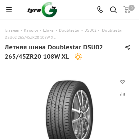
0
Главная
-
Каталог
-
Шины
-
Doublestar
-
DSU02
-
Doublestar
DSU02 265/45ZR20 108W XL
Летняя шина Doublestar DSU02
265/45ZR20 108W XL