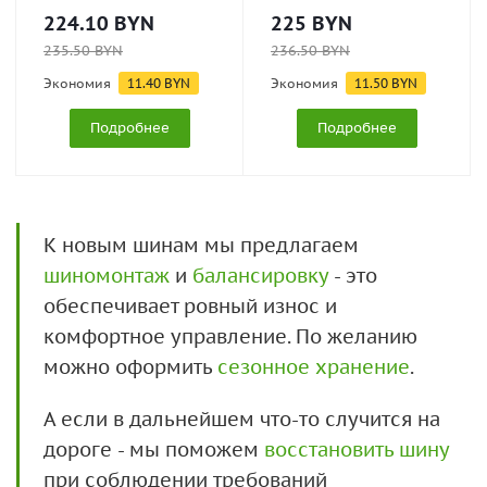
224.10
BYN
225
BYN
235.50
BYN
236.50
BYN
Экономия
11.40
BYN
Экономия
11.50
BYN
Подробнее
Подробнее
К новым шинам мы предлагаем
шиномонтаж
и
балансировку
- это
обеспечивает ровный износ и
комфортное управление. По желанию
можно оформить
сезонное хранение
.
А если в дальнейшем что-то случится на
дороге - мы поможем
восстановить шину
при соблюдении требований