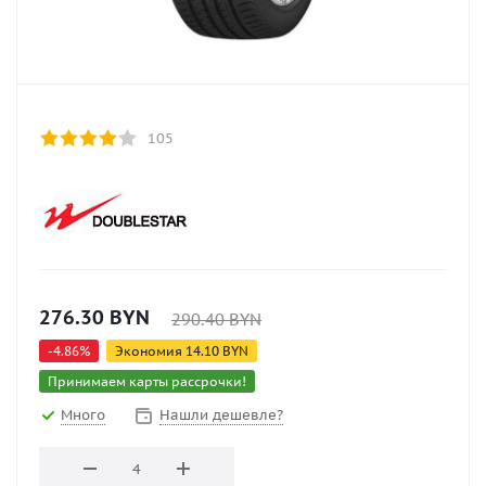
105
276.30
BYN
290.40
BYN
-
4.86
%
Экономия
14.10
BYN
Принимаем карты рассрочки!
Много
Нашли дешевле?