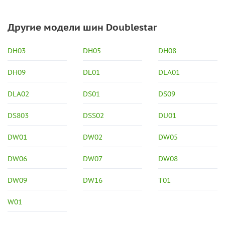
Другие модели шин Doublestar
DH03
DH05
DH08
DH09
DL01
DLA01
DLA02
DS01
DS09
DS803
DSS02
DU01
DW01
DW02
DW05
DW06
DW07
DW08
DW09
DW16
T01
W01