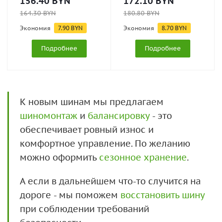
156.40
BYN
172.10
BYN
164.30
BYN
180.80
BYN
Экономия
7.90
BYN
Экономия
8.70
BYN
Подробнее
Подробнее
К новым шинам мы предлагаем
шиномонтаж
и
балансировку
- это
обеспечивает ровный износ и
комфортное управление. По желанию
можно оформить
сезонное хранение
.
А если в дальнейшем что-то случится на
дороге - мы поможем
восстановить шину
при соблюдении требований