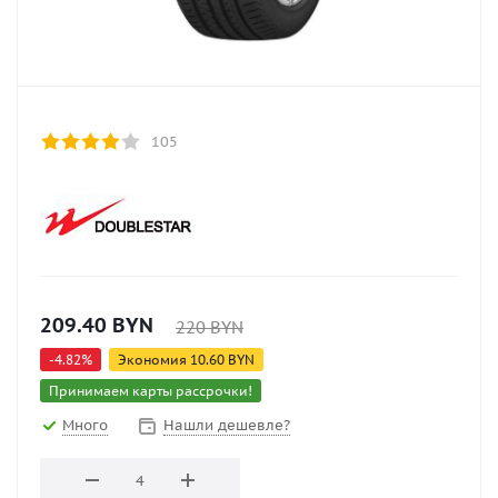
105
209.40
BYN
220
BYN
-
4.82
%
Экономия
10.60
BYN
Принимаем карты рассрочки!
Много
Нашли дешевле?