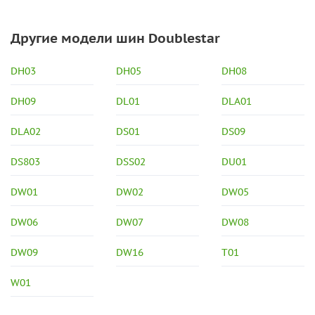
Другие модели шин Doublestar
DH03
DH05
DH08
DH09
DL01
DLA01
DLA02
DS01
DS09
DS803
DSS02
DU01
DW01
DW02
DW05
DW06
DW07
DW08
DW09
DW16
T01
W01