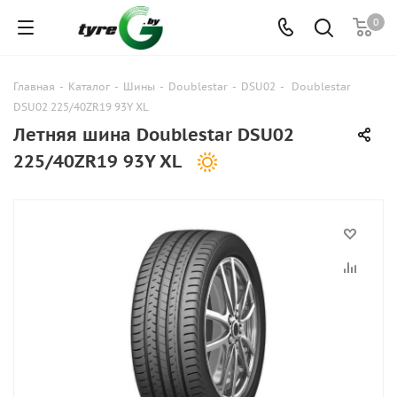
0
Главная
-
Каталог
-
Шины
-
Doublestar
-
DSU02
-
Doublestar
DSU02 225/40ZR19 93Y XL
Летняя шина Doublestar DSU02
225/40ZR19 93Y XL