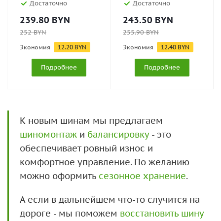
Достаточно
Достаточно
239.80
BYN
243.50
BYN
252
BYN
255.90
BYN
Экономия
12.20
BYN
Экономия
12.40
BYN
Подробнее
Подробнее
К новым шинам мы предлагаем
шиномонтаж
и
балансировку
- это
обеспечивает ровный износ и
комфортное управление. По желанию
можно оформить
сезонное хранение
.
А если в дальнейшем что-то случится на
дороге - мы поможем
восстановить шину