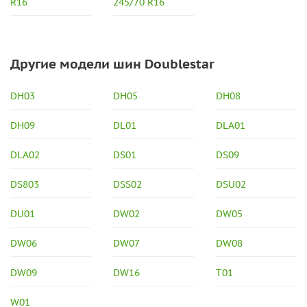
R16
245/70 R16
Другие модели шин Doublestar
DH03
DH05
DH08
DH09
DL01
DLA01
DLA02
DS01
DS09
DS803
DSS02
DSU02
DU01
DW02
DW05
DW06
DW07
DW08
DW09
DW16
T01
W01