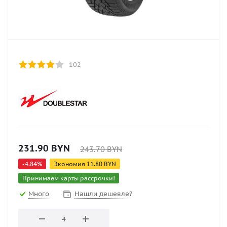
102
231.90
BYN
243.70
BYN
-
4.84
%
Экономия
11.80
BYN
Принимаем карты рассрочки!
Много
Нашли дешевле?