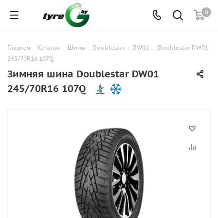
0
Главная
-
Каталог
-
Шины
-
Doublestar
-
DW01
-
Doublestar DW01
245/70R16 107Q
Зимняя шина Doublestar DW01
245/70R16 107Q