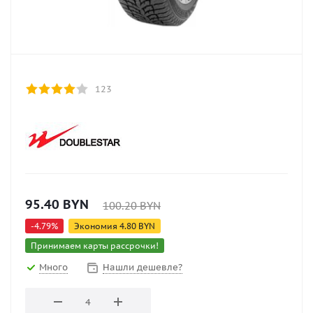
123
95.40
BYN
100.20
BYN
-
4.79
%
Экономия
4.80
BYN
Принимаем карты рассрочки!
Много
Нашли дешевле?