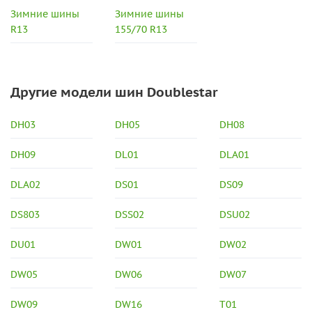
Зимние шины
Зимние шины
R13
155/70 R13
Другие модели шин Doublestar
DH03
DH05
DH08
DH09
DL01
DLA01
DLA02
DS01
DS09
DS803
DSS02
DSU02
DU01
DW01
DW02
DW05
DW06
DW07
DW09
DW16
T01