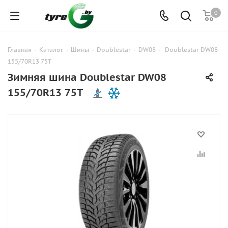
0
Главная
-
Каталог
-
Шины
-
Doublestar
-
DW08
-
Doublestar DW08
155/70R13 75T
Зимняя шина Doublestar DW08
155/70R13 75T