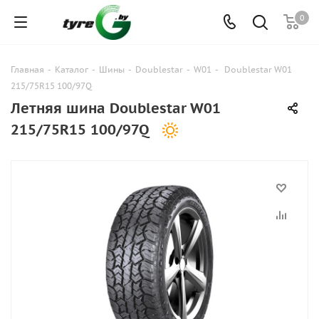
0
Главная
-
Каталог
-
Шины
-
Doublestar
-
W01
-
Doublestar W01
215/75R15 100/97Q
Летняя шина Doublestar W01
215/75R15 100/97Q