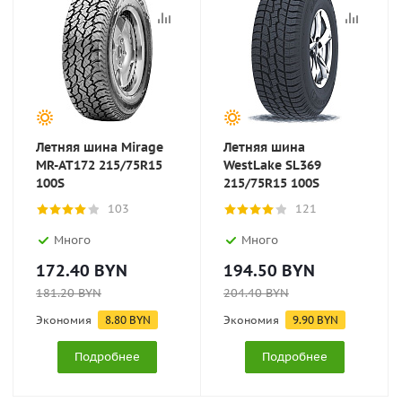
Летняя шина Mirage
Летняя шина
MR-AT172 215/75R15
WestLake SL369
100S
215/75R15 100S
103
121
Много
Много
172.40
BYN
194.50
BYN
181.20
BYN
204.40
BYN
Экономия
8.80
BYN
Экономия
9.90
BYN
Подробнее
Подробнее