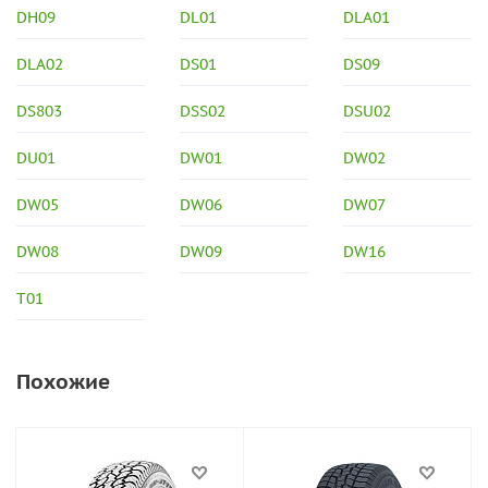
DH09
DL01
DLA01
DLA02
DS01
DS09
DS803
DSS02
DSU02
DU01
DW01
DW02
DW05
DW06
DW07
DW08
DW09
DW16
T01
Похожие