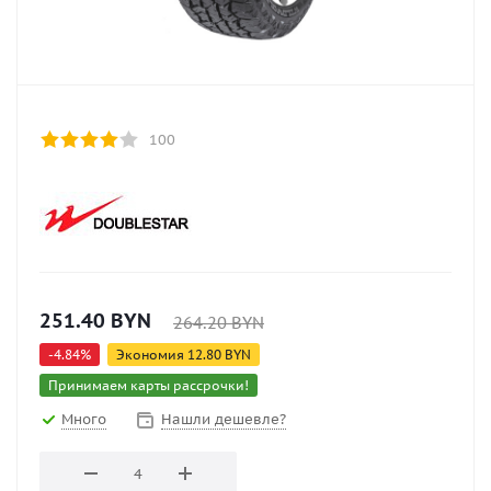
100
251.40
BYN
264.20
BYN
-
4.84
%
Экономия
12.80
BYN
Принимаем карты рассрочки!
Много
Нашли дешевле?