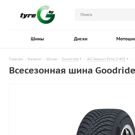
Шины
Диски
Мотоши
Главная
-
Каталог
-
Шины
-
Goodride
-
All Season Elite Z-401
-
Всесезонная шина Goodride 