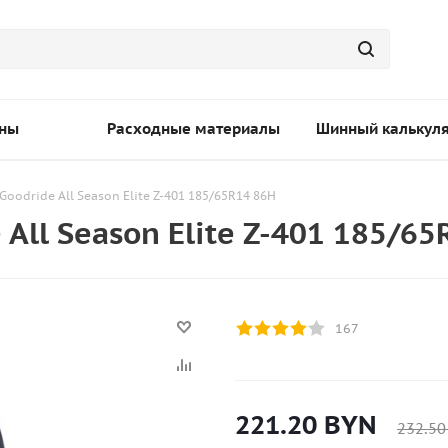
ны
Расходные материалы
Шинный калькул
Goodride All Season Elite Z-401 185/65R14 86H
All Season Elite Z-401 185/65
167
221.20
BYN
232.50