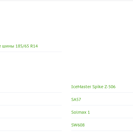
 шины 185/65 R14
IceMaster Spike Z-506
SA57
Solmax 1
SW608