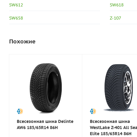
SW612
SW618
SW658
Z-107
Похожие
Всесезонная шина Delinte
Всесезонная шина
AW6 185/65R14 86H
WestLake Z-401 All Se
Elite 185/65R14 86H