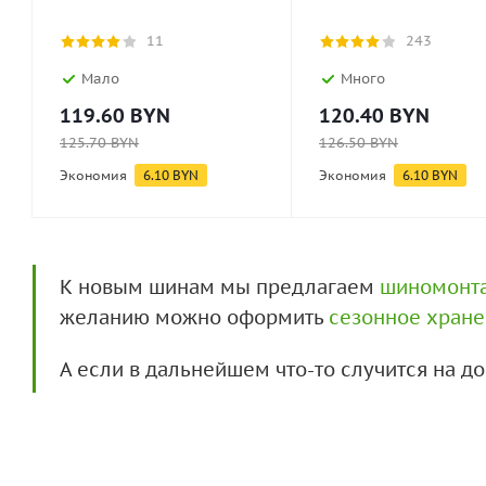
11
243
Мало
Много
119.60
BYN
120.40
BYN
125.70
BYN
126.50
BYN
Экономия
6.10
BYN
Экономия
6.10
BYN
К новым шинам мы предлагаем
шиномонт
желанию можно оформить
сезонное хран
А если в дальнейшем что-то случится на 