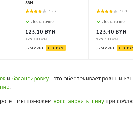
86H
123
100
Достаточно
Достаточно
123.10
BYN
123.40
BYN
129.40
BYN
129.70
BYN
Экономия
6.30
BYN
Экономия
6.30
BY
аж
и
балансировку
- это обеспечивает ровный из
ение
.
дороге - мы поможем
восстановить шину
при соблю