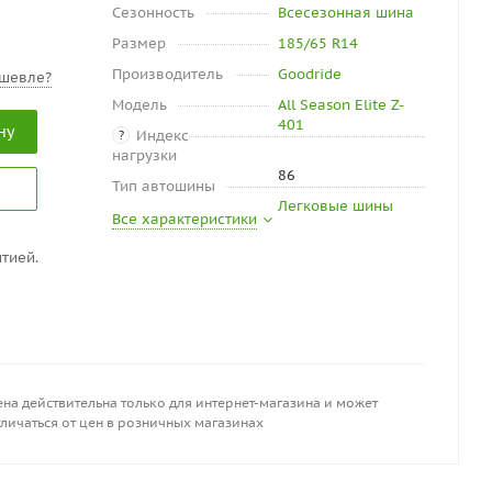
Сезонность
Всесезонная шина
Размер
185/65 R14
Производитель
Goodride
шевле?
Модель
All Season Elite Z-
401
ну
Индекс
?
нагрузки
86
Тип автошины
Легковые шины
Все характеристики
тией.
на действительна только для интернет-магазина и может
личаться от цен в розничных магазинах