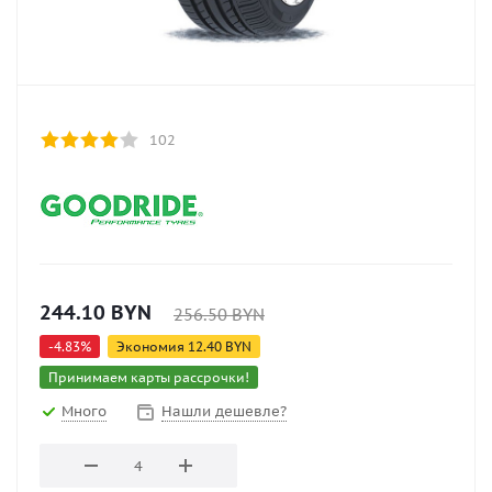
102
244.10
BYN
256.50
BYN
-
4.83
%
Экономия
12.40
BYN
Принимаем карты рассрочки!
Много
Нашли дешевле?