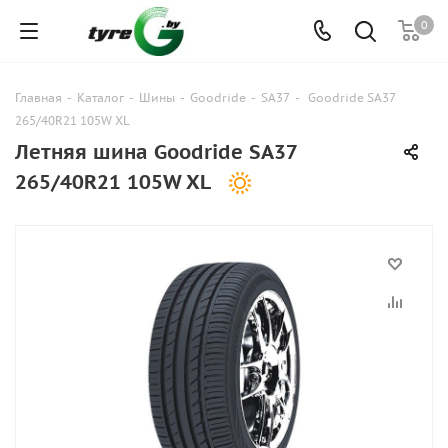
0
Главная
-
Каталог
-
Шины
-
Goodride
-
SA37
-
Goodride SA37
265/40R21 105W XL
Летняя шина Goodride SA37
265/40R21 105W XL