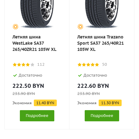
Летняя шина
Летняя шина Trazano
WestLake SA37
Sport SA37 265/40R21
265/40ZR21 105W XL
105W XL
112
50
Достаточно
Достаточно
222.50
BYN
222.60
BYN
233.90
BYN
233.90
BYN
Экономия
11.40
BYN
Экономия
11.30
BYN
Подробнее
Подробнее