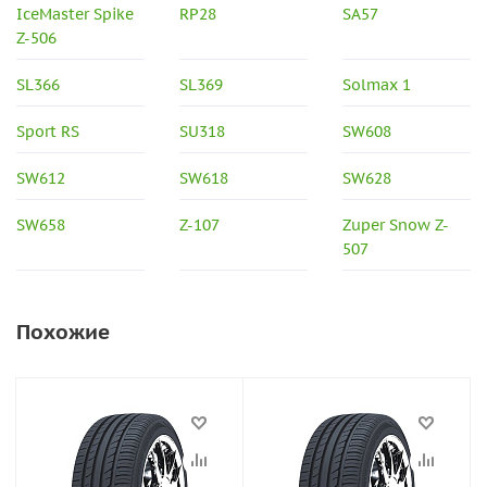
IceMaster Spike
RP28
SA57
Z-506
SL366
SL369
Solmax 1
Sport RS
SU318
SW608
SW612
SW618
SW628
SW658
Z-107
Zuper Snow Z-
507
Похожие