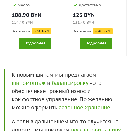
Много
Достаточно
108.90
BYN
125
BYN
114.40
BYN
131.40
BYN
Экономия
5.50
BYN
Экономия
6.40
BYN
Подробнее
Подробнее
К новым шинам мы предлагаем
шиномонтаж
и
балансировку
- это
обеспечивает ровный износ и
комфортное управление. По желанию
можно оформить
сезонное хранение
.
А если в дальнейшем что-то случится на
дороге - мы поможем
восстановить шину