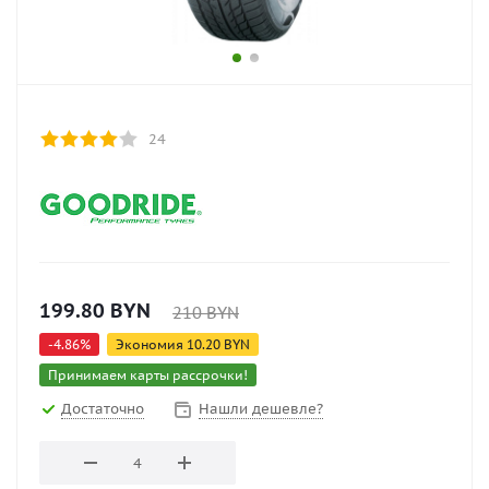
24
199.80
BYN
210
BYN
-
4.86
%
Экономия
10.20
BYN
Принимаем карты рассрочки!
Достаточно
Нашли дешевле?