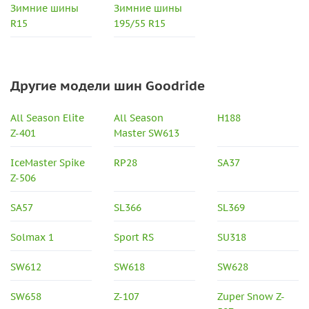
Зимние шины
Зимние шины
R15
195/55 R15
Другие модели шин Goodride
All Season Elite
All Season
H188
Z-401
Master SW613
IceMaster Spike
RP28
SA37
Z-506
SA57
SL366
SL369
Solmax 1
Sport RS
SU318
SW612
SW618
SW628
SW658
Z-107
Zuper Snow Z-