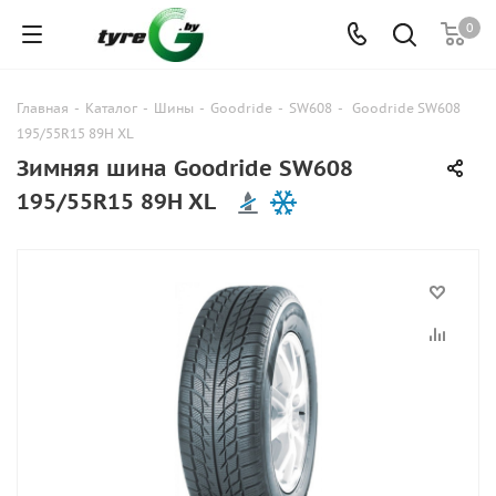
0
Главная
-
Каталог
-
Шины
-
Goodride
-
SW608
-
Goodride SW608
195/55R15 89H XL
Зимняя шина Goodride SW608
195/55R15 89H XL