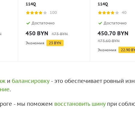
114Q
114Q
100
40
Достаточно
Достаточно
450
BYN
450.70
BYN
N
473
BYN
473.60
BYN
Экономия
23
BYN
Экономия
22.90
B
аж
и
балансировку
- это обеспечивает ровный из
ение
.
дороге - мы поможем
восстановить шину
при соблю