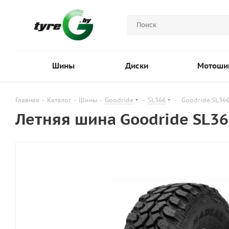
Шины
Диски
Мотоши
Главная
-
Каталог
-
Шины
-
Goodride
-
SL366
-
Goodride SL366
Летняя шина Goodride SL36