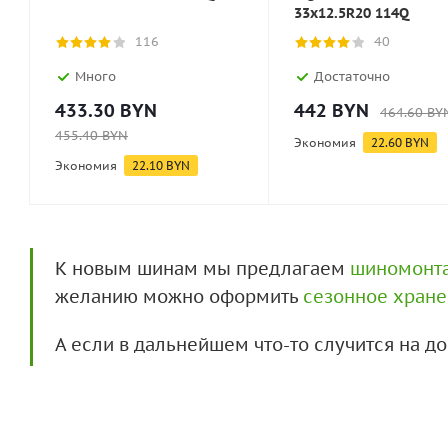
33x12.5R20 114Q
116
40
Много
Достаточно
433.30
BYN
442
BYN
464.60
BY
455.40
BYN
Экономия
22.60
BYN
Экономия
22.10
BYN
К новым шинам мы предлагаем
шиномонт
желанию можно оформить
сезонное хран
А если в дальнейшем что-то случится на 