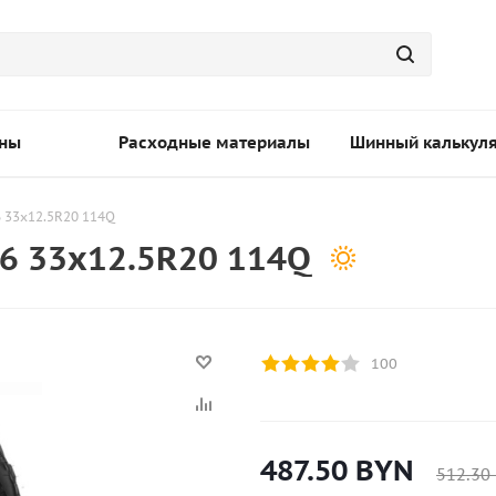
ны
Расходные материалы
Шинный калькул
 33x12.5R20 114Q
6 33x12.5R20 114Q
100
487.50
BYN
512.30