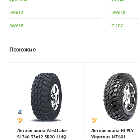
SW612
SW618
SW658
Z-107
Похожие
Летняя шина WestLake
Летняя шина HI FLY
SL366 33x12.5R20 114Q
Vigorous MT601