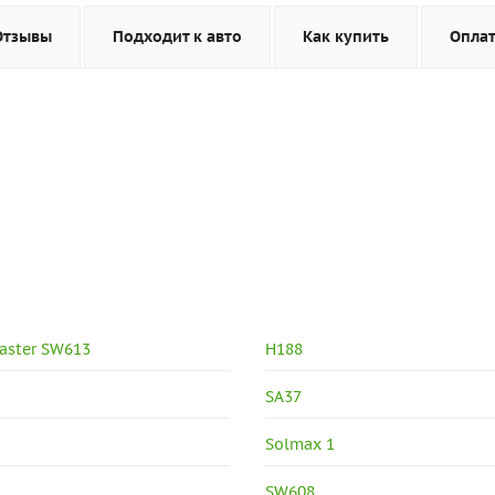
Отзывы
Подходит к авто
Как купить
Опла
Master SW613
H188
SA37
Solmax 1
SW608