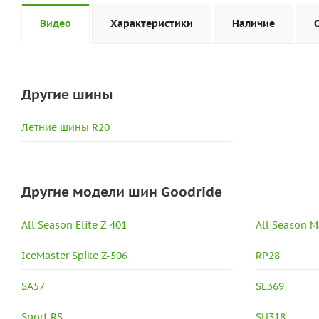
Видео
Характеристики
Наличие
Другие шины
Летние шины R20
Другие модели шин Goodride
All Season Elite Z-401
All Season 
IceMaster Spike Z-506
RP28
SA57
SL369
Sport RS
SU318