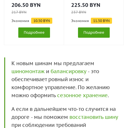
206.50
BYN
225.50
BYN
217
BYN
237
BYN
Экономия
10.50
BYN
Экономия
11.50
BYN
Подробнее
Подробнее
К новым шинам мы предлагаем
шиномонтаж
и
балансировку
- это
обеспечивает ровный износ и
комфортное управление. По желанию
можно оформить
сезонное хранение
.
А если в дальнейшем что-то случится на
дороге - мы поможем
восстановить шину
при соблюдении требований