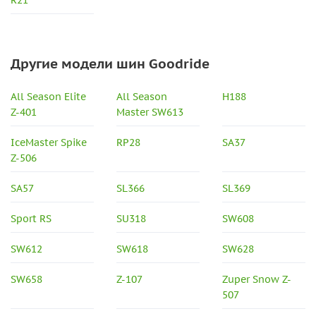
R21
Другие модели шин Goodride
All Season Elite
All Season
H188
Z-401
Master SW613
IceMaster Spike
RP28
SA37
Z-506
SA57
SL366
SL369
Sport RS
SU318
SW608
SW612
SW618
SW628
SW658
Z-107
Zuper Snow Z-
507