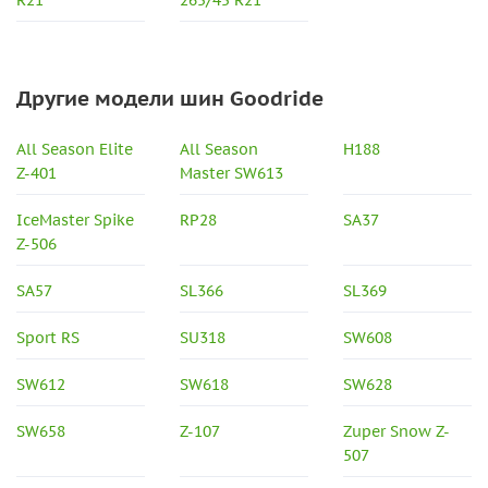
R21
265/45 R21
Другие модели шин Goodride
All Season Elite
All Season
H188
Z-401
Master SW613
IceMaster Spike
RP28
SA37
Z-506
SA57
SL366
SL369
Sport RS
SU318
SW608
SW612
SW618
SW628
SW658
Z-107
Zuper Snow Z-
507