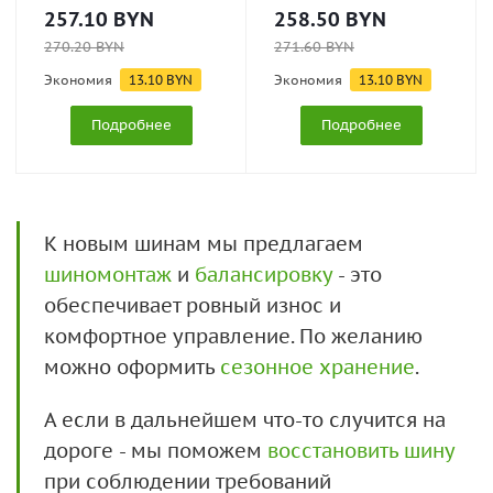
257.10
BYN
258.50
BYN
270.20
BYN
271.60
BYN
Экономия
13.10
BYN
Экономия
13.10
BYN
Подробнее
Подробнее
К новым шинам мы предлагаем
шиномонтаж
и
балансировку
- это
обеспечивает ровный износ и
комфортное управление. По желанию
можно оформить
сезонное хранение
.
А если в дальнейшем что-то случится на
дороге - мы поможем
восстановить шину
при соблюдении требований