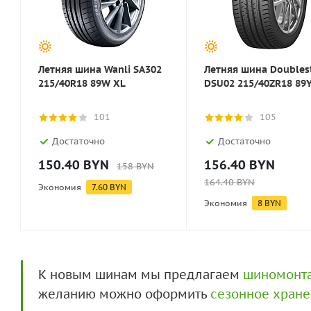
Летняя шина Wanli SA302
Летняя шина Doubles
215/40R18 89W XL
DSU02 215/40ZR18 89
101
105
Достаточно
Достаточно
150.40
BYN
156.40
BYN
158
BYN
164.40
BYN
Экономия
7.60
BYN
Экономия
8
BYN
К новым шинам мы предлагаем
шиномонт
желанию можно оформить
сезонное хран