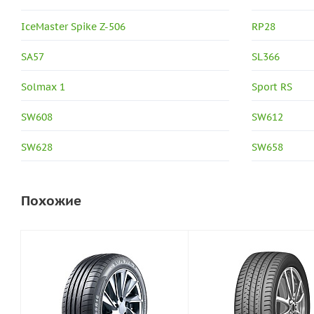
IceMaster Spike Z-506
RP28
SA57
SL366
Solmax 1
Sport RS
SW608
SW612
SW628
SW658
Похожие