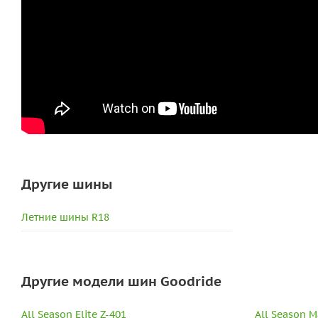
Другие шины
Летние шины R18
Другие модели шин Goodride
All Season Elite Z-401
All Season 