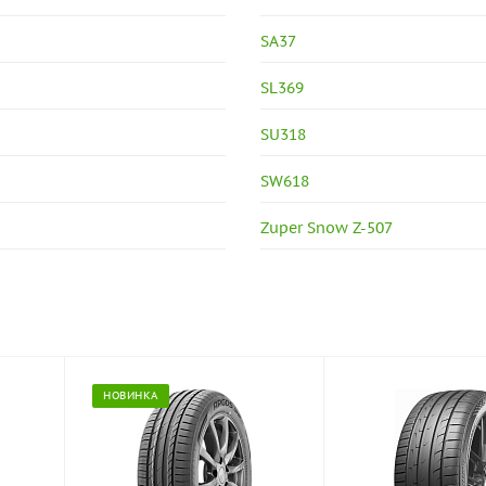
SA37
SL369
SU318
SW618
Zuper Snow Z-507
НОВИНКА