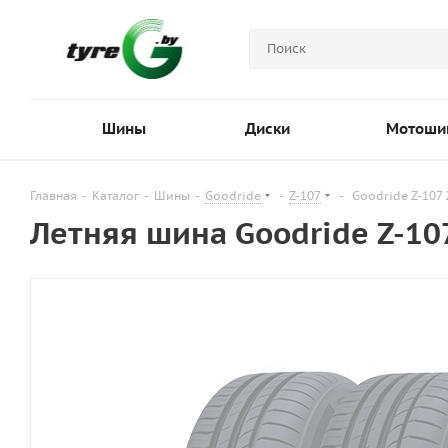
Шины
Диски
Мотоши
Главная
-
Каталог
-
Шины
-
Goodride
-
Z-107
-
Goodride Z-107
Летняя шина Goodride Z-10