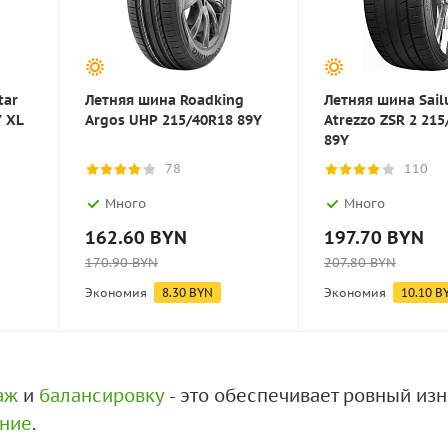
tar
Летняя шина Roadking
Летняя шина Sail
Y XL
Argos UHP 215/40R18 89Y
Atrezzo ZSR 2 21
89Y
78
110
Много
Много
162.60
BYN
197.70
BYN
170.90
BYN
207.80
BYN
Экономия
8.30
BYN
Экономия
10.10
B
аж
и
балансировку
- это обеспечивает ровный из
ение
.