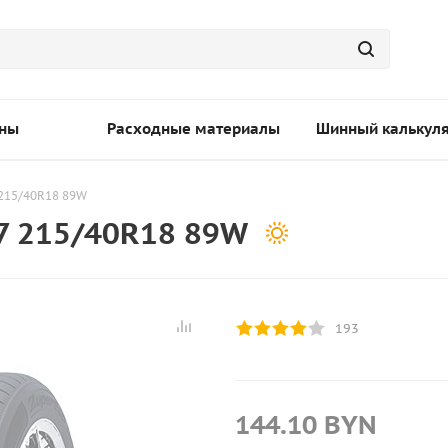
ны
Расходные материалы
Шинный калькул
 215/40R18 89W
7 215/40R18 89W
193
144.10
BYN