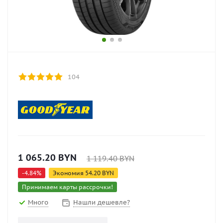
104
1 065.20
BYN
1 119.40
BYN
-
4.84
%
Экономия
54.20
BYN
Принимаем карты рассрочки!
Много
Нашли дешевле?