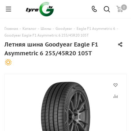
0
Главная
-
Каталог
-
Шины
-
Goodyear
-
Eagle F1 Asymmetric 6
-
Goodyear Eagle F1 Asymmetric 6 255/45R20 105T
Летняя шина Goodyear Eagle F1
Asymmetric 6 255/45R20 105T