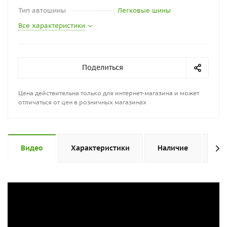
Тип автошины
Легковые шины
Все характеристики
Поделиться
Цена действительна только для интернет-магазина и может
отличаться от цен в розничных магазинах
Видео
Характеристики
Наличие
От