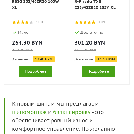
R330 255/45ZR20 105W
X-Privilo TX3
XL
255/45ZR20 105Y XL
100
101
Мало
Достаточно
264.30
BYN
301.20
BYN
277.70
BYN
316.50
BYN
Экономия
13.40
BYN
Экономия
15.30
BYN
Подробнее
Подробнее
К новым шинам мы предлагаем
шиномонтаж
и
балансировку
- это
обеспечивает ровный износ и
комфортное управление. По желанию