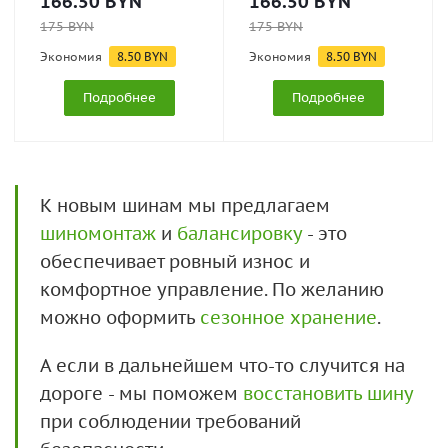
166.50
BYN
166.50
BYN
175
BYN
175
BYN
Экономия
8.50
BYN
Экономия
8.50
BYN
Подробнее
Подробнее
К новым шинам мы предлагаем
шиномонтаж
и
балансировку
- это
обеспечивает ровный износ и
комфортное управление. По желанию
можно оформить
сезонное хранение
.
А если в дальнейшем что-то случится на
дороге - мы поможем
восстановить шину
при соблюдении требований