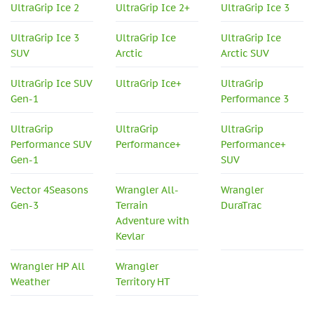
UltraGrip Ice 2
UltraGrip Ice 2+
UltraGrip Ice 3
UltraGrip Ice 3
UltraGrip Ice
UltraGrip Ice
SUV
Arctic
Arctic SUV
UltraGrip Ice SUV
UltraGrip Ice+
UltraGrip
Gen-1
Performance 3
UltraGrip
UltraGrip
UltraGrip
Performance SUV
Performance+
Performance+
Gen-1
SUV
Vector 4Seasons
Wrangler All-
Wrangler
Gen-3
Terrain
DuraTrac
Adventure with
Kevlar
Wrangler HP All
Wrangler
Weather
Territory HT