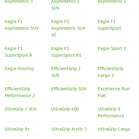
Asymmetric 3
Asymmetric 3
Asymmetric 5
SUV
Eagle F1
Eagle F1
Eagle F1
Asymmetric SUV
Asymmetric SUV
SuperSport
AT
Eagle F1
Eagle F1
Eagle Sport 2
SuperSport R
SuperSport RS
Eagle Touring
EfficientGrip 2
EfficientGrip
SUV
Cargo 2
EfficientGrip
EfficientGrip SUV
Excellence Run
Performance 2
Flat
UltraGrip + SUV
UltraGrip 600
UltraGrip 8
Performance
UltraGrip 9+
UltraGrip Arctic 2
UltraGrip Cargo